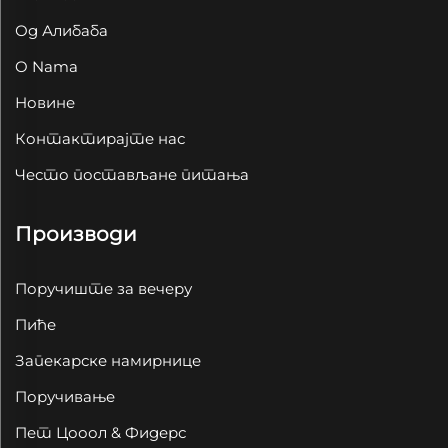
Од Алибаба
O Nama
Новине
Контактирајте нас
Често постављане питања
Производи
Поручиште за вечеру
Пиће
Запекарске намирнице
Поручивање
Пет Цооол & Фидерс