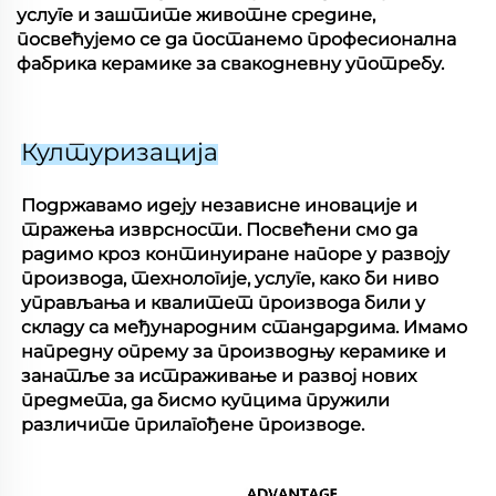
услуге и заштите животне средине,
посвећујемо се да постанемо професионална
фабрика керамике за свакодневну употребу.
Културизација
Подржавамо идеју независне иновације и
тражења изврсности. Посвећени смо да
радимо кроз континуиране напоре у развоју
производа, технологије, услуге, како би ниво
управљања и квалитет производа били у
складу са међународним стандардима. Имамо
напредну опрему за производњу керамике и
занатље за истраживање и развој нових
предмета, да бисмо купцима пружили
различите прилагођене производе.