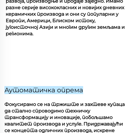
развоја, производње и продаје заједно. Имамо
разне серије висококласних и новијих дневних
керамичких производа и они су популарни у
Европи, Америци, Блиском истоку,
југоисточној Азији и многим другим земљама и
регионима.
Аутоматичка опрема
Фокусирамо се на тржиште и захтеве купаца
да стално спроводимо техничку
трансформацију и иновације, побољшамо
квалитет производа и услуге. Придржавајући
се концепта одличних производа, искрене