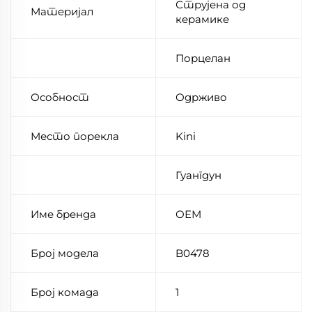
Струјена од
Материјал
керамике
Порцелан
Особност
Одрживо
Место порекла
Kini
Гуангдун
Име бренда
ОЕМ
Број модела
B0478
Број комада
1