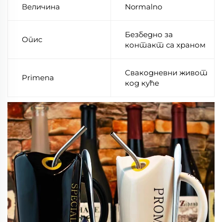
Величина
Normalno
Безбедно за
Опис
контакт са храном
Свакодневни живот
Primena
код куће