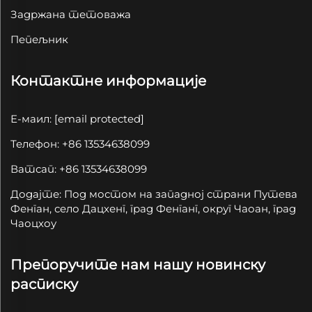
Задржана тетоважа
Пепељник
Контактне информације
Е-маил:
[email protected]
Телефон: +86 13534638099
Ватсап: +86 13534638099
Додајте: Под мостом на западној страни Путева
Фенган, село Дацхенг, град Фенганг, округ Чаоан, град
Чаоцхоу
Препоручите нам нашу новинску
расписку