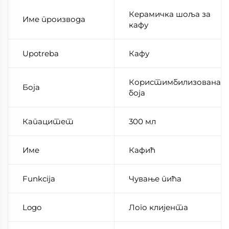
Керамичка шоља за
Име производа
кафу
Upotreba
Кафу
Користимбилизована
Боја
боја
Капацитет
300 мл
Име
Кафић
Funkcija
Чување пића
Logo
Лого клијента