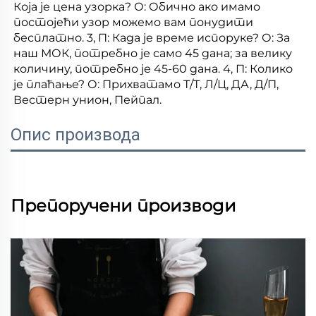
Која је цена узорка? О: Обично ако имамо 
постојећи узор можемо вам понудити 
бесплатно. 3, П: Када је време испоруке? О: За 
наш МОК, потребно је само 45 дана; за велику 
количину, потребно је 45-60 дана. 4, П: Колико 
је плаћање? О: Прихватамо Т/Т, Л/Ц, ДА, Д/П, 
Вестерн унион, Пейпал. 
Опис производа
Препоручени производи