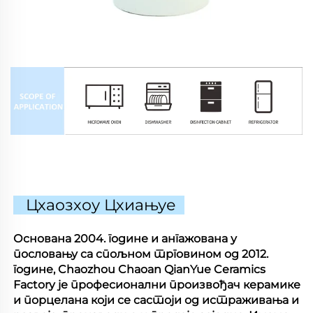
Цхаозхоу Цхиањуе
Основана 2004. године и ангажована у
пословању са спољном трговином од 2012.
године, Chaozhou Chaoan QianYue Ceramics
Factory је професионални произвођач керамике
и порцелана који се састоји од истраживања и