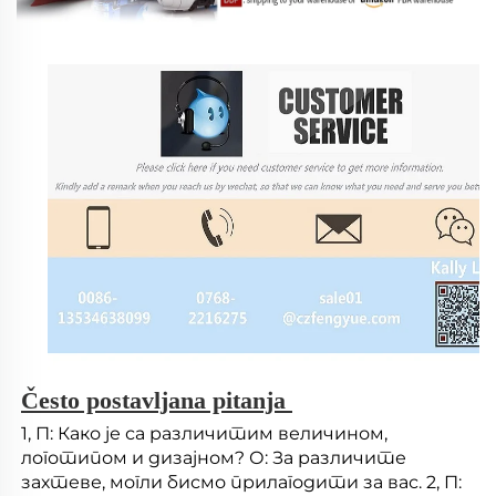
Često postavljana pitanja 
1, П: Како је са различитим величином, 
логотипом и дизајном? О: За различите 
захтеве, могли бисмо прилагодити за вас. 2, П: 