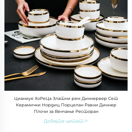
Цианиуе ХоРеЦа Златни рем Диннервер Сет
Керамички Нордиц Порцелан Равни Диннер
Плочи за Венчање Ресторан
Добијте цитат