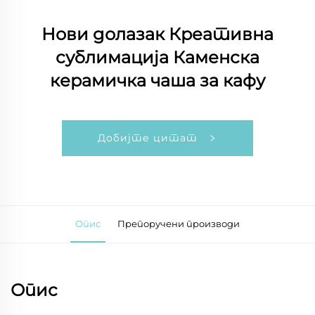
Нови долазак Креативна
сублимација Каменска
керамичка чаша за кафу
Добијте цитат
Опис
Препоручени производи
Опис