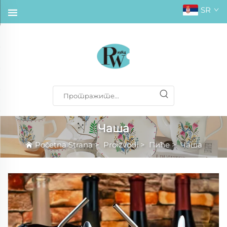
SR
Чаша
Početna Strana
>
Proizvodi
>
Пиће
>
Чаша