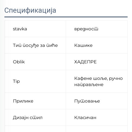
Спецификација
stavka
вредност
Тип посуђе за пиће
Кашике
Oblik
ХАДЕПРЕ
Кафене шоље, ручно
Tip
направљене
Прилике
Путовање
Дизајн стил
Класичан