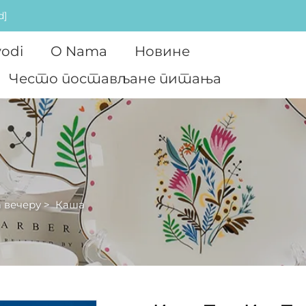
d]
vodi
O Nama
Новине
Често постављане питања
 вечеру
>
Каша