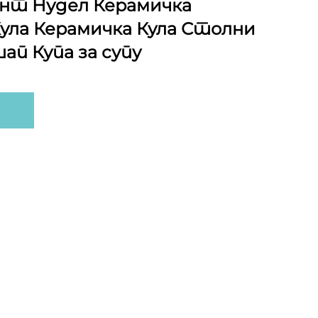
нт Нудел Керамичка
Кула Керамичка Кула Столни
ап Купа за супу