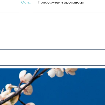
Опис
Препоручени производи