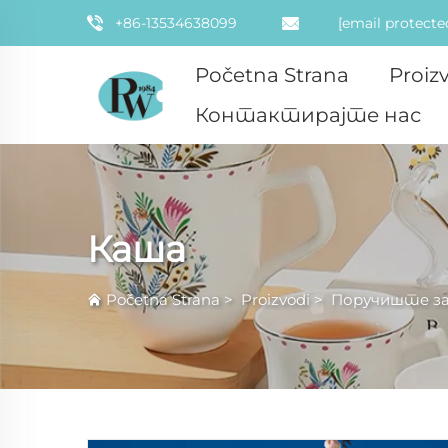
+86-13534638099
[email protecte
Početna Strana
Proiz
Контактирајте нас
Каша
Početna Strana
>
Proizvodi
>
Поручиште за