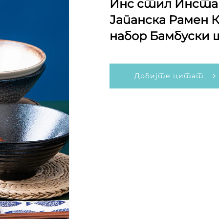
Инс стил Инста
Јапанска Рамен 
набор Бамбуски ш
Добијте цитат