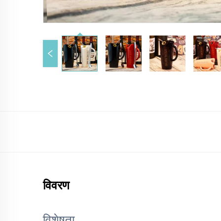
विवरण
विशेषता