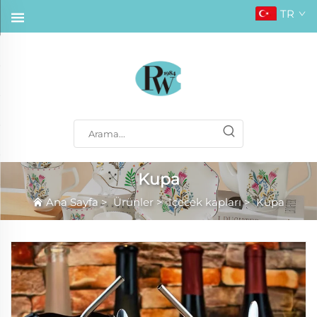
TR
Kupa
Ana Sayfa
>
Ürünler
>
İçecek kapları
>
Kupa