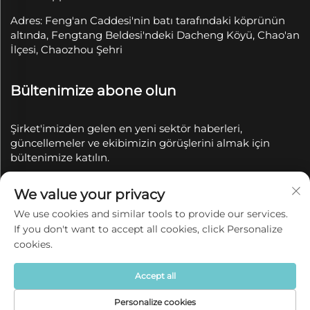
Adres: Feng'an Caddesi'nin batı tarafındaki köprünün
altında, Fengtang Beldesi'ndeki Dacheng Köyü, Chao'an
İlçesi, Chaozhou Şehri
Bültenimize abone olun
Şirket'imizden gelen en yeni sektör haberleri,
güncellemeler ve ekibimizin görüşlerini almak için
bültenimize katılın.
We value your privacy
Abone Ol
We use cookies and similar tools to provide our services.
If you don't want to accept all cookies, click Personalize
Telif Hakkı © 2025 Chaozhou Qianyue Seramik Sanayi
cookies.
ve Ticaret A.Ş. tarafından saklıdır.
Gizlilik politikası
Accept all
Personalize cookies