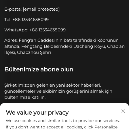
E-posta:
[email protected]
Tel: +86 13534638099
WhatsApp: +86 13534638099
Adres: Feng'an Caddesi'nin batı tarafındaki köprünün
altında, Fengtang Beldesi'ndeki Dacheng Köyü, Chao'an
İlçesi, Chaozhou Şehri
Bültenimize abone olun
Şirket'imizden gelen en yeni sektör haberleri,
güncellemeler ve ekibimizin görüşlerini almak için
bültenimize katılın.
We value your privacy
Abone Ol
We use cookies and similar tools to provide our services.
If you don't want to accept all cookies, click Personalize