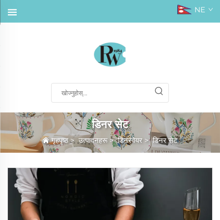
NE
डिनर सेट
गृहपृष्ठ
>
उत्पादनहरू
>
डिनरवेयर
>
डिनर सेट