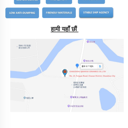
हामी यहाँ छौं 