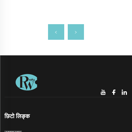
छिटो लिङ्क