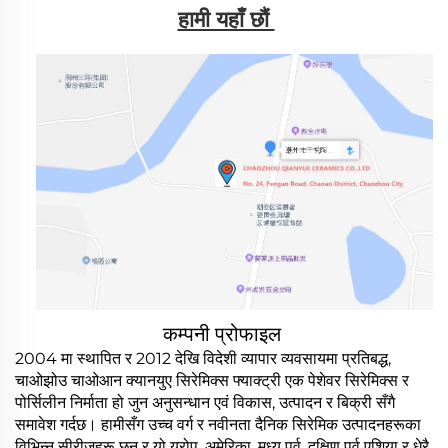
हामी यहाँ छौं 
कम्पनी प्रोफाइल
2004 मा स्थापित र 2012 देखि विदेशी व्यापार व्यवसायमा प्रतिबद्ध,
चाओझोउ चाओआन क्यानयुए सिरेमिक्स फ्याक्ट्री एक पेशेवर सिरेमिक्स र
पोर्सिलीन निर्माता हो जुन अनुसन्धान एवं विकास, उत्पादन र बिक्री सँगै
समावेश गर्दछ। हामीसँग उच्च वर्ग र नवीनता दैनिक सिरेमिक उत्पादनहरूका
विभिन्न सीरीजहरू छन् र यो युरोप, अमेरिका, मध्य पूर्व, दक्षिण पूर्व एशिया र धेरै