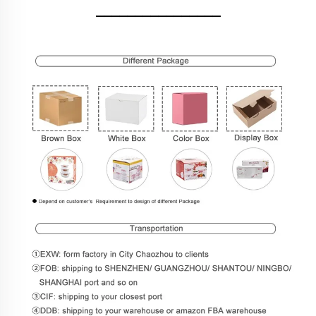
________________