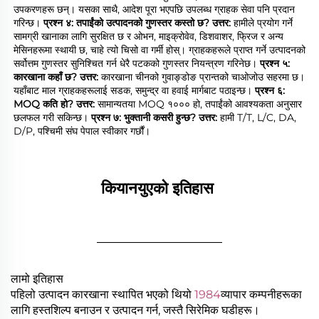
उपकरणहरू छन्। यसका साथै, आदेश पूरा भएपछि उपलब्ध ग्राहक सेवा पनि प्रदान 
गरिन्छ। 
प्रश्न ४: तपाईंको उत्पादनको गुणस्तर कस्तो छ? 
उत्तर: 
हामीले प्रयोग गर्ने 
सामग्री खानाका लागि सुरक्षित छ र ओभन, माइक्रोवेव, डिशवाशर, फ्रिज र अन्य 
मेसिनहरूमा स्थायी छ, चाहे त्यो चिसो वा गर्मी होस्। ग्राहकहरूले प्राप्त गर्ने उत्पादनको 
सर्वोत्तम गुणस्तर सुनिश्चित गर्न धेरै पटकको गुणस्तर नियन्त्रण गरिनेछ। 
प्रश्न ५: 
कारखाना कहाँ छ? 
उत्तर: 
कारखाना चीनको गुवाङ्डोङ प्रान्तको चाओजोउ सहरमा छ। 
यहाँबाट माल ग्राहकहरूलाई सडक, समुन्द्र वा हवाई मार्गबाट पठाइन्छ। 
प्रश्न ६: 
MOQ कति हो? 
उत्तर: 
सामान्यतया MOQ १००० हो, तपाईंको आवश्यकता अनुसार 
छलफल गरी सकिन्छ। 
प्रश्न ७: भुक्तानी कसरी हुन्छ? 
उत्तर: 
हामी T/T, L/C, DA, 
D/P, पश्चिमी संघ पेपाल स्वीकार गर्छौं। 
कियानयुएको इतिहास 
________________
लामो इतिहास
पहिलो उत्पादन कारखाना स्थापित भएको थियो
1984
व्यापार कम्पनीहरूका
लागि हस्तशिल्प बनाउन र उत्पादन गर्न, जस्तै सिरेमिक घडीहरू।