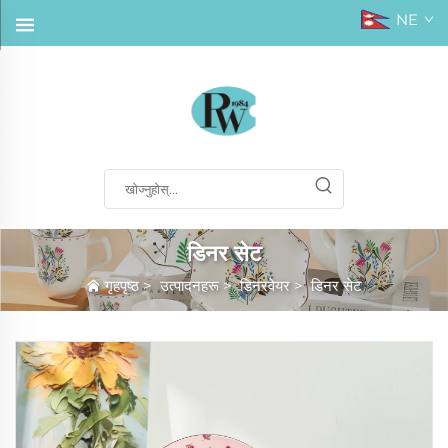
NE
डिनर सेट
गृहपृष्ठ
>
उत्पादनहरू
>
डिनरवेयर
>
डिनर सेट