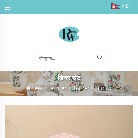
NE
डिनर सेट
गृहपृष्ठ
>
उत्पादनहरू
>
डिनरवेयर
>
डिनर सेट