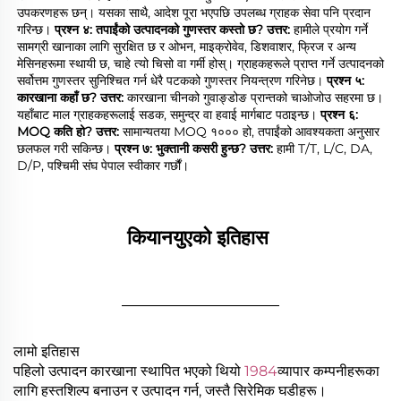
उपकरणहरू छन्। यसका साथै, आदेश पूरा भएपछि उपलब्ध ग्राहक सेवा पनि प्रदान 
गरिन्छ। 
प्रश्न ४: तपाईंको उत्पादनको गुणस्तर कस्तो छ? 
उत्तर: 
हामीले प्रयोग गर्ने 
सामग्री खानाका लागि सुरक्षित छ र ओभन, माइक्रोवेव, डिशवाशर, फ्रिज र अन्य 
मेसिनहरूमा स्थायी छ, चाहे त्यो चिसो वा गर्मी होस्। ग्राहकहरूले प्राप्त गर्ने उत्पादनको 
सर्वोत्तम गुणस्तर सुनिश्चित गर्न धेरै पटकको गुणस्तर नियन्त्रण गरिनेछ। 
प्रश्न ५: 
कारखाना कहाँ छ? 
उत्तर: 
कारखाना चीनको गुवाङ्डोङ प्रान्तको चाओजोउ सहरमा छ। 
यहाँबाट माल ग्राहकहरूलाई सडक, समुन्द्र वा हवाई मार्गबाट पठाइन्छ। 
प्रश्न ६: 
MOQ कति हो? 
उत्तर: 
सामान्यतया MOQ १००० हो, तपाईंको आवश्यकता अनुसार 
छलफल गरी सकिन्छ। 
प्रश्न ७: भुक्तानी कसरी हुन्छ? 
उत्तर: 
हामी T/T, L/C, DA, 
D/P, पश्चिमी संघ पेपाल स्वीकार गर्छौं। 
कियानयुएको इतिहास 
________________
लामो इतिहास
पहिलो उत्पादन कारखाना स्थापित भएको थियो
1984
व्यापार कम्पनीहरूका
लागि हस्तशिल्प बनाउन र उत्पादन गर्न, जस्तै सिरेमिक घडीहरू।