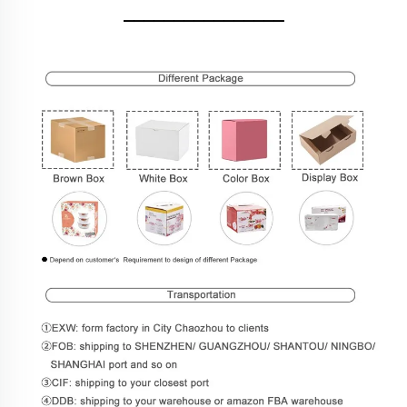
________________