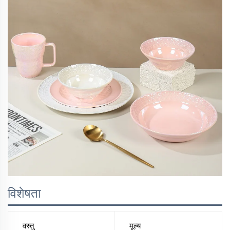
विशेषता
वस्तु
मूल्य