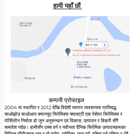
हामी यहाँ छौं 
कम्पनी प्रोफाइल
2004 मा स्थापित र 2012 देखि विदेशी व्यापार व्यवसायमा प्रतिबद्ध,
चाओझोउ चाओआन क्यानयुए सिरेमिक्स फ्याक्ट्री एक पेशेवर सिरेमिक्स र
पोर्सिलीन निर्माता हो जुन अनुसन्धान एवं विकास, उत्पादन र बिक्री सँगै
समावेश गर्दछ। हामीसँग उच्च वर्ग र नवीनता दैनिक सिरेमिक उत्पादनहरूका
विभिन्न सीरीजहरू छन् र यो युरोप, अमेरिका, मध्य पूर्व, दक्षिण पूर्व एशिया र धेरै