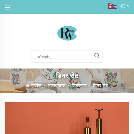
NE
डिनर सेट
गृहपृष्ठ
>
उत्पादनहरू
>
डिनरवेयर
>
डिनर सेट