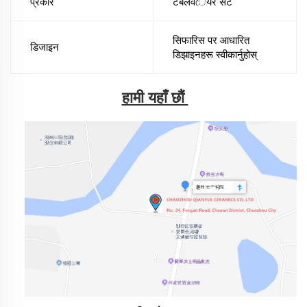
प्रकार
टेबलवেयर सेट
सिफारिस पर आधारित
डिजाइन
डिझाइनहरू स्वीकार्नुहोस्
हामी यहाँ छौं 