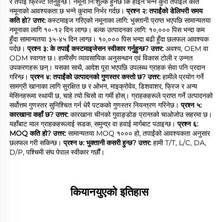
र तपाईं फ्रिज्ट तिर्नुहुन्छ। नमूना निःशुल्क हुनेछ कि होइन भन्ने कुरा तपाईंले कति 
नमूनाको आवश्यकता छ भन्ने कुरामा निर्भर गर्दछ। 
प्रश्न २: तपाईंको डेलिभरी समय 
कति हो? 
उत्तर: 
कस्टमाइज गरिएको नमूनाका लागि: भुक्तानी प्राप्त भएपछि सामान्यतया 
नमूनाका लागि १०-१२ दिन लाग्छ। बल्क उत्पादनका लागि: १०,००० पिस भन्दा कम 
हुँदा सामान्यतया ३५-४५ दिन लाग्छ। १०,००० पिस भन्दा बढी हुँदा छलफल आवश्यक 
पर्दछ। 
प्रश्न ३: के तपाईं कस्टमाइजेसन स्वीकार गर्नुहुन्छ? 
उत्तर: 
अवश्य, OEM वा 
ODM स्वागत छ। हामीसँग व्यावसायिक अनुसन्धान एवं विकास टोली र उन्नत 
उपकरणहरू छन्। यसका साथै, आदेश पूरा भएपछि उपलब्ध ग्राहक सेवा पनि प्रदान 
गरिन्छ। 
प्रश्न ४: तपाईंको उत्पादनको गुणस्तर कस्तो छ? 
उत्तर: 
हामीले प्रयोग गर्ने 
सामग्री खानाका लागि सुरक्षित छ र ओभन, माइक्रोवेव, डिशवाशर, फ्रिज र अन्य 
मेसिनहरूमा स्थायी छ, चाहे त्यो चिसो वा गर्मी होस्। ग्राहकहरूले प्राप्त गर्ने उत्पादनको 
सर्वोत्तम गुणस्तर सुनिश्चित गर्न धेरै पटकको गुणस्तर नियन्त्रण गरिनेछ। 
प्रश्न ५: 
कारखाना कहाँ छ? 
उत्तर: 
कारखाना चीनको गुवाङ्डोङ प्रान्तको चाओजोउ सहरमा छ। 
यहाँबाट माल ग्राहकहरूलाई सडक, समुन्द्र वा हवाई मार्गबाट पठाइन्छ। 
प्रश्न ६: 
MOQ कति हो? 
उत्तर: 
सामान्यतया MOQ १००० हो, तपाईंको आवश्यकता अनुसार 
छलफल गरी सकिन्छ। 
प्रश्न ७: भुक्तानी कसरी हुन्छ? 
उत्तर: 
हामी T/T, L/C, DA, 
D/P, पश्चिमी संघ पेपाल स्वीकार गर्छौं। 
कियानयुएको इतिहास 