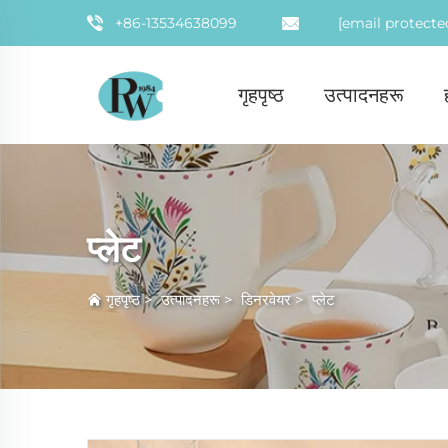
+86-13534638099
[email protecte
गृहपृष्ठ
उत्पादनहरू
प्लेट
गृहपृष्ठ
>
उत्पादनहरू
>
डिनरवेयर
>
प्लेट