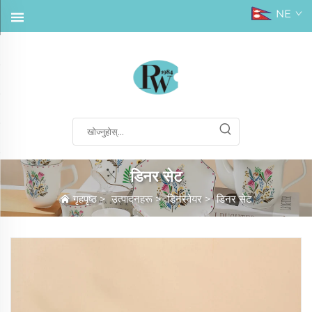
NE
डिनर सेट
गृहपृष्ठ
>
उत्पादनहरू
>
डिनरवेयर
>
डिनर सेट