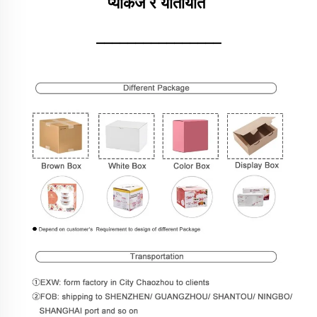
प्याकेज र यातायात 
________________