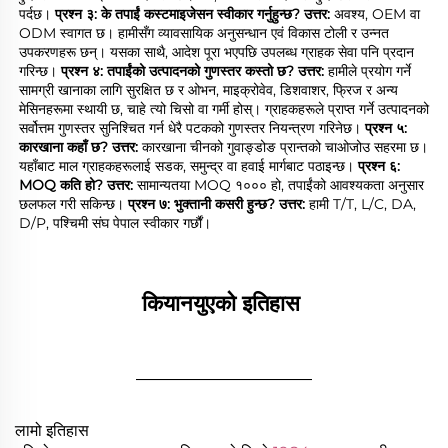
पर्दछ। 
प्रश्न ३: के तपाईं कस्टमाइजेसन स्वीकार गर्नुहुन्छ? 
उत्तर: 
अवश्य, OEM वा 
ODM स्वागत छ। हामीसँग व्यावसायिक अनुसन्धान एवं विकास टोली र उन्नत 
उपकरणहरू छन्। यसका साथै, आदेश पूरा भएपछि उपलब्ध ग्राहक सेवा पनि प्रदान 
गरिन्छ। 
प्रश्न ४: तपाईंको उत्पादनको गुणस्तर कस्तो छ? 
उत्तर: 
हामीले प्रयोग गर्ने 
सामग्री खानाका लागि सुरक्षित छ र ओभन, माइक्रोवेव, डिशवाशर, फ्रिज र अन्य 
मेसिनहरूमा स्थायी छ, चाहे त्यो चिसो वा गर्मी होस्। ग्राहकहरूले प्राप्त गर्ने उत्पादनको 
सर्वोत्तम गुणस्तर सुनिश्चित गर्न धेरै पटकको गुणस्तर नियन्त्रण गरिनेछ। 
प्रश्न ५: 
कारखाना कहाँ छ? 
उत्तर: 
कारखाना चीनको गुवाङ्डोङ प्रान्तको चाओजोउ सहरमा छ। 
यहाँबाट माल ग्राहकहरूलाई सडक, समुन्द्र वा हवाई मार्गबाट पठाइन्छ। 
प्रश्न ६: 
MOQ कति हो? 
उत्तर: 
सामान्यतया MOQ १००० हो, तपाईंको आवश्यकता अनुसार 
छलफल गरी सकिन्छ। 
प्रश्न ७: भुक्तानी कसरी हुन्छ? 
उत्तर: 
हामी T/T, L/C, DA, 
D/P, पश्चिमी संघ पेपाल स्वीकार गर्छौं। 
कियानयुएको इतिहास 
________________
लामो इतिहास