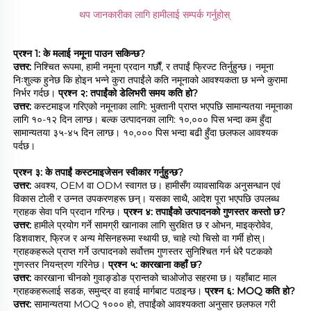
थप जानकारीका लागि हामीलाई सम्पर्क गर्नुहोस् 
प्रश्न 1: के मलाई नमूना पाउन सकिन्छ? 
उत्तर: 
निश्चित रूपमा, हामी नमूना प्रदान गर्छौं, र तपाईं फ्रिज्ट तिर्नुहुन्छ। नमूना 
निःशुल्क हुनेछ कि होइन भन्ने कुरा तपाईंले कति नमूनाको आवश्यकता छ भन्ने कुरामा 
निर्भर गर्दछ। 
प्रश्न २: तपाईंको डेलिभरी समय कति हो? 
उत्तर: 
कस्टमाइज गरिएको नमूनाका लागि: भुक्तानी प्राप्त भएपछि सामान्यतया नमूनाका 
लागि १०-१२ दिन लाग्छ। बल्क उत्पादनका लागि: १०,००० पिस भन्दा कम हुँदा 
सामान्यतया ३५-४५ दिन लाग्छ। १०,००० पिस भन्दा बढी हुँदा छलफल आवश्यक 
पर्दछ। 
प्रश्न ३: के तपाईं कस्टमाइजेसन स्वीकार गर्नुहुन्छ? 
उत्तर: 
अवश्य, OEM वा ODM स्वागत छ। हामीसँग व्यावसायिक अनुसन्धान एवं 
विकास टोली र उन्नत उपकरणहरू छन्। यसका साथै, आदेश पूरा भएपछि उपलब्ध 
ग्राहक सेवा पनि प्रदान गरिन्छ। 
प्रश्न ४: तपाईंको उत्पादनको गुणस्तर कस्तो छ? 
उत्तर: 
हामीले प्रयोग गर्ने सामग्री खानाका लागि सुरक्षित छ र ओभन, माइक्रोवेव, 
डिशवाशर, फ्रिज र अन्य मेसिनहरूमा स्थायी छ, चाहे त्यो चिसो वा गर्मी होस्। 
ग्राहकहरूले प्राप्त गर्ने उत्पादनको सर्वोत्तम गुणस्तर सुनिश्चित गर्न धेरै पटकको 
गुणस्तर नियन्त्रण गरिनेछ। 
प्रश्न ५: कारखाना कहाँ छ? 
उत्तर: 
कारखाना चीनको गुवाङ्डोङ प्रान्तको चाओजोउ सहरमा छ। यहाँबाट माल 
ग्राहकहरूलाई सडक, समुन्द्र वा हवाई मार्गबाट पठाइन्छ। 
प्रश्न ६: MOQ कति हो? 
उत्तर: 
सामान्यतया MOQ १००० हो, तपाईंको आवश्यकता अनुसार छलफल गरी 