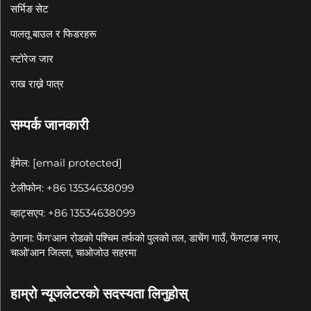
सर्भिङ सेट
पालतू बाउल र फिडरहरू
स्टोरेज जार
राख राख्ने पात्र
सम्पर्क जानकारी
ईमेल:
[email protected]
टेलीफोन: +86 13534638099
व्हाट्सएप: +86 13534638099
ठेगाना: फेंग'आन रोडको पश्चिम तर्फको पुलको तल, डाचेंग गाउँ, फेंगटाङ नगर,
चाओ'आन जिल्ला, चाओजोउ सहरमा
हाम्रो न्यूजलेटरको सदस्यता लिनुहोस्