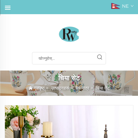
NE
चिया सेट
गृहपृष्ठ
>
उत्पादनहरू
>
पेय पात्र
>
चिया सेट