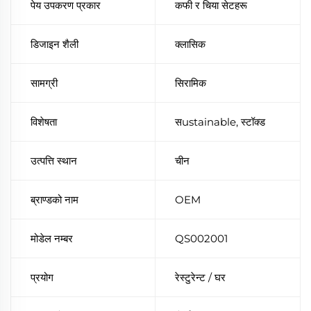
पेय उपकरण प्रकार
कफी र चिया सेटहरू
डिजाइन शैली
क्लासिक
सामग्री
सिरामिक
विशेषता
सustainable, स्टॉक्ड
उत्पत्ति स्थान
चीन
ब्राण्डको नाम
OEM
मोडेल नम्बर
QS002001
प्रयोग
रेस्टुरेन्ट / घर