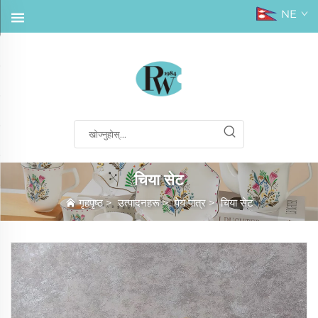
NE
चिया सेट
गृहपृष्ठ
>
उत्पादनहरू
>
पेय पात्र
>
चिया सेट