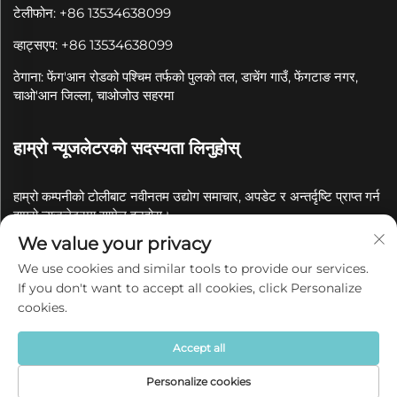
टेलीफोन: +86 13534638099
व्हाट्सएप: +86 13534638099
ठेगाना: फेंग'आन रोडको पश्चिम तर्फको पुलको तल, डाचेंग गाउँ, फेंगटाङ नगर,
चाओ'आन जिल्ला, चाओजोउ सहरमा
हाम्रो न्यूजलेटरको सदस्यता लिनुहोस्
हाम्रो कम्पनीको टोलीबाट नवीनतम उद्योग समाचार, अपडेट र अन्तर्दृष्टि प्राप्त गर्न
हाम्रो न्यूजलेटरमा सामेल हुनुहोस्।
We value your privacy
सदस्यता लिनुहोस्
We use cookies and similar tools to provide our services.
If you don't want to accept all cookies, click Personalize
cookies.
कॉपीराइट © 2025 चाओजोउ क्वानयुए सिरामिक कं, लिमिटेडको नाममा
गोपनीयता नीति
Accept all
Personalize cookies