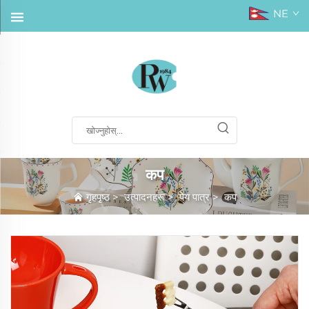
NE
कप
गृहपृष्ठ
>
उत्पादनहरू
>
पेय पात्र
>
कप