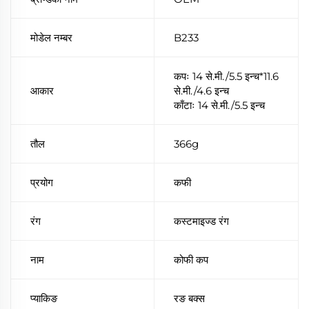
मोडेल नम्बर
B233
कपः 14 से.मी./5.5 इन्च*11.6
आकार
से.मी./4.6 इन्च
काँटाः 14 से.मी./5.5 इन्च
तौल
366g
प्रयोग
कफी
रंग
कस्टमाइज्ड रंग
नाम
कोफी कप
प्याकिङ
रङ बक्स