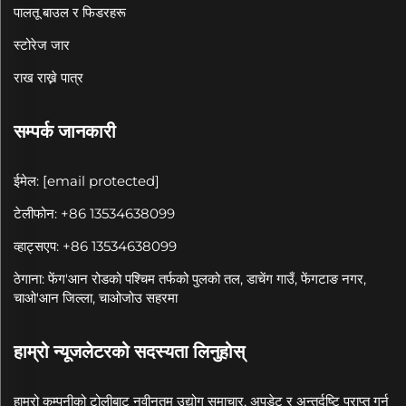
पालतू बाउल र फिडरहरू
स्टोरेज जार
राख राख्ने पात्र
सम्पर्क जानकारी
ईमेल:
[email protected]
टेलीफोन: +86 13534638099
व्हाट्सएप: +86 13534638099
ठेगाना: फेंग'आन रोडको पश्चिम तर्फको पुलको तल, डाचेंग गाउँ, फेंगटाङ नगर,
चाओ'आन जिल्ला, चाओजोउ सहरमा
हाम्रो न्यूजलेटरको सदस्यता लिनुहोस्
हाम्रो कम्पनीको टोलीबाट नवीनतम उद्योग समाचार, अपडेट र अन्तर्दृष्टि प्राप्त गर्न