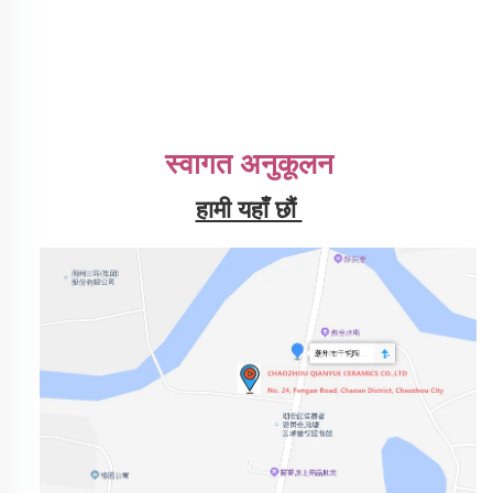
स्वागत अनुकूलन
हामी यहाँ छौं 