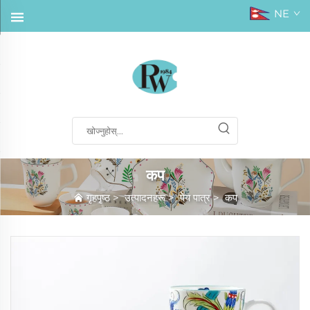
NE
कप
गृहपृष्ठ
>
उत्पादनहरू
>
पेय पात्र
>
कप