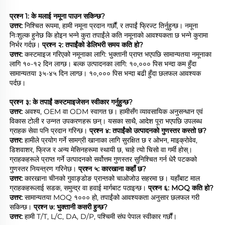
प्रश्न 1: के मलाई नमूना पाउन सकिन्छ? 
उत्तर: 
निश्चित रूपमा, हामी नमूना प्रदान गर्छौं, र तपाईं फ्रिज्ट तिर्नुहुन्छ। नमूना 
निःशुल्क हुनेछ कि होइन भन्ने कुरा तपाईंले कति नमूनाको आवश्यकता छ भन्ने कुरामा 
निर्भर गर्दछ। 
प्रश्न २: तपाईंको डेलिभरी समय कति हो? 
उत्तर: 
कस्टमाइज गरिएको नमूनाका लागि: भुक्तानी प्राप्त भएपछि सामान्यतया नमूनाका 
लागि १०-१२ दिन लाग्छ। बल्क उत्पादनका लागि: १०,००० पिस भन्दा कम हुँदा 
सामान्यतया ३५-४५ दिन लाग्छ। १०,००० पिस भन्दा बढी हुँदा छलफल आवश्यक 
पर्दछ। 
प्रश्न ३: के तपाईं कस्टमाइजेसन स्वीकार गर्नुहुन्छ? 
उत्तर: 
अवश्य, OEM वा ODM स्वागत छ। हामीसँग व्यावसायिक अनुसन्धान एवं 
विकास टोली र उन्नत उपकरणहरू छन्। यसका साथै, आदेश पूरा भएपछि उपलब्ध 
ग्राहक सेवा पनि प्रदान गरिन्छ। 
प्रश्न ४: तपाईंको उत्पादनको गुणस्तर कस्तो छ? 
उत्तर: 
हामीले प्रयोग गर्ने सामग्री खानाका लागि सुरक्षित छ र ओभन, माइक्रोवेव, 
डिशवाशर, फ्रिज र अन्य मेसिनहरूमा स्थायी छ, चाहे त्यो चिसो वा गर्मी होस्। 
ग्राहकहरूले प्राप्त गर्ने उत्पादनको सर्वोत्तम गुणस्तर सुनिश्चित गर्न धेरै पटकको 
गुणस्तर नियन्त्रण गरिनेछ। 
प्रश्न ५: कारखाना कहाँ छ? 
उत्तर: 
कारखाना चीनको गुवाङ्डोङ प्रान्तको चाओजोउ सहरमा छ। यहाँबाट माल 
ग्राहकहरूलाई सडक, समुन्द्र वा हवाई मार्गबाट पठाइन्छ। 
प्रश्न ६: MOQ कति हो? 
उत्तर: 
सामान्यतया MOQ १००० हो, तपाईंको आवश्यकता अनुसार छलफल गरी 
सकिन्छ। 
प्रश्न ७: भुक्तानी कसरी हुन्छ? 
उत्तर: 
हामी T/T, L/C, DA, D/P, पश्चिमी संघ पेपाल स्वीकार गर्छौं। 