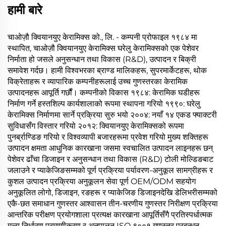
हामी बारे
चाओज़ौ क्वियानयुए केरामिक्स को., लि. - कम्पनी प्रोफाइल १९८४ मा
स्थापित, चाओज़ौ क्वियानयुए केरामिक्स घरेलु केरामिक्सको एक पेशेवर
निर्माता हो जसले अनुसन्धान तथा विकास (R&D), उत्पादन र बिक्री
समावेश गर्दछ। हामी विश्वभरका ब्राण्ड मालिकहरू, सुपरमार्केटहरू, थोक
विक्रेताहरू र व्यापारिक कम्पनीहरूलाई उच्च गुणस्तरका केरामिक
उत्पादनहरू आपूर्ति गर्छौं। कम्पनीको विकास १९८४: केरामिक घडीहरू
निर्माण गर्ने हस्तशिल्प कार्यशालाको रूपमा स्थापना गरियो १९९०: घरेलु
केरामिक्स निर्माणमा सार्ने प्रक्रिया सुरु भयो २००४: नयाँ १४ एकड फ्याक्टरी
सुविधासँग विस्तार गरियो २०१२: क्वियानयुए केरामिक्सको रूपमा
पुनर्ब्राण्डिङ गरियो र विश्वव्यापी बजारहरूमा प्रवेश गरियो मुख्य शक्तिहरू
उत्पादन क्षमता आधुनिक कारखाना जसमा स्वचालित उत्पादन लाइनहरू छन्
पेशेवर ढाँचा डिजाइन र अनुसन्धान तथा विकास (R&D) टोली मोल्डिङबाट
जलाउने र प्याकेजिङसम्मको पूर्ण प्रक्रिया पर्यावरण-अनुकूल सामग्रीहरू र
कुशल उत्पादन प्रक्रिया अनुकूलन सेवा पूर्ण OEM/ODM सहयोग
अनुकूलित लोगो, डिजाइन, रङहरू र प्याकेजिङ डिजाइनदेखि डेलिभरीसम्मको
एकै-छत समाधान गुणस्तर आश्वासन तीन-चरणीय गुणस्तर निरीक्षण प्रक्रिया
आन्तरिक परीक्षण प्रयोगशाला प्रत्यक्ष कारखाना आपूर्तिसँगै प्रतिस्पर्धात्मक
मूल्य निर्धारण प्रमाणीकरण र अनुपालन ISO ९००१ गुणस्तर प्रबन्धन