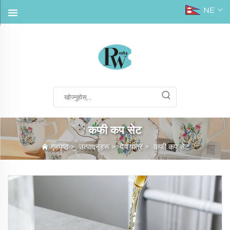
NE
कफी कप सेट
गृहपृष्ठ
>
उत्पादनहरू
>
पेय पात्र
>
कफी कप सेट