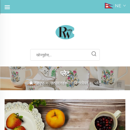
NE
प्लेट
गृहपृष्ठ
>
उत्पादनहरू
>
डिनरवेयर
>
प्लेट