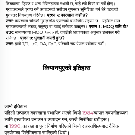
डिशवाशर, फ्रिज र अन्य मेसिनहरूमा स्थायी छ, चाहे त्यो चिसो वा गर्मी होस्। 
ग्राहकहरूले प्राप्त गर्ने उत्पादनको सर्वोत्तम गुणस्तर सुनिश्चित गर्न धेरै पटकको 
गुणस्तर नियन्त्रण गरिनेछ। 
प्रश्न ५: कारखाना कहाँ छ? 
उत्तर: 
कारखाना चीनको गुवाङ्डोङ प्रान्तको चाओजोउ सहरमा छ। यहाँबाट माल 
ग्राहकहरूलाई सडक, समुन्द्र वा हवाई मार्गबाट पठाइन्छ। 
प्रश्न ६: MOQ कति हो? 
उत्तर: 
सामान्यतया MOQ १००० हो, तपाईंको आवश्यकता अनुसार छलफल गरी 
सकिन्छ। 
प्रश्न ७: भुक्तानी कसरी हुन्छ? 
उत्तर: 
हामी T/T, L/C, DA, D/P, पश्चिमी संघ पेपाल स्वीकार गर्छौं। 
कियानयुएको इतिहास 
________________
लामो इतिहास
पहिलो उत्पादन कारखाना स्थापित भएको थियो
1984
व्यापार कम्पनीहरूका
लागि हस्तशिल्प बनाउन र उत्पादन गर्न, जस्तै सिरेमिक घडीहरू।
मा
1990
, कारखाना पुन: निर्माण गरिएको थियो र हस्तशिल्पबाट दैनिक
प्रयोगका सिरेमिक्समा सारिएको थियो।