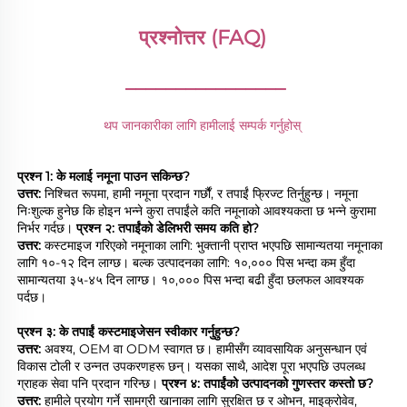
प्रश्नोत्तर (FAQ) 
________________
थप जानकारीका लागि हामीलाई सम्पर्क गर्नुहोस् 
प्रश्न 1: के मलाई नमूना पाउन सकिन्छ? 
उत्तर: 
निश्चित रूपमा, हामी नमूना प्रदान गर्छौं, र तपाईं फ्रिज्ट तिर्नुहुन्छ। नमूना 
निःशुल्क हुनेछ कि होइन भन्ने कुरा तपाईंले कति नमूनाको आवश्यकता छ भन्ने कुरामा 
निर्भर गर्दछ। 
प्रश्न २: तपाईंको डेलिभरी समय कति हो? 
उत्तर: 
कस्टमाइज गरिएको नमूनाका लागि: भुक्तानी प्राप्त भएपछि सामान्यतया नमूनाका 
लागि १०-१२ दिन लाग्छ। बल्क उत्पादनका लागि: १०,००० पिस भन्दा कम हुँदा 
सामान्यतया ३५-४५ दिन लाग्छ। १०,००० पिस भन्दा बढी हुँदा छलफल आवश्यक 
पर्दछ। 
प्रश्न ३: के तपाईं कस्टमाइजेसन स्वीकार गर्नुहुन्छ? 
उत्तर: 
अवश्य, OEM वा ODM स्वागत छ। हामीसँग व्यावसायिक अनुसन्धान एवं 
विकास टोली र उन्नत उपकरणहरू छन्। यसका साथै, आदेश पूरा भएपछि उपलब्ध 
ग्राहक सेवा पनि प्रदान गरिन्छ। 
प्रश्न ४: तपाईंको उत्पादनको गुणस्तर कस्तो छ? 
उत्तर: 
हामीले प्रयोग गर्ने सामग्री खानाका लागि सुरक्षित छ र ओभन, माइक्रोवेव, 