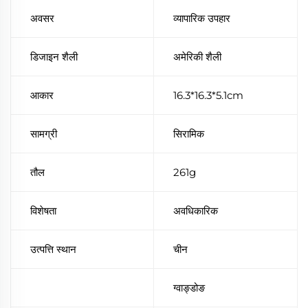
अवसर
व्यापारिक उपहार
डिजाइन शैली
अमेरिकी शैली
आकार
16.3*16.3*5.1cm
सामग्री
सिरामिक
तौल
261g
विशेषता
अवधिकारिक
उत्पत्ति स्थान
चीन
ग्वाङ्डोङ