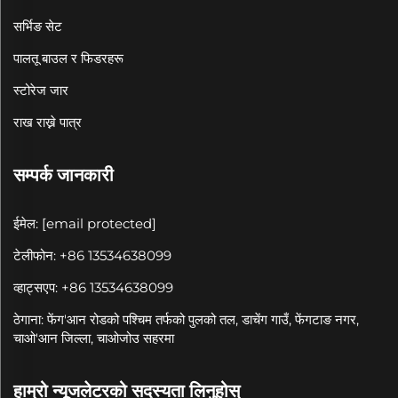
सर्भिङ सेट
पालतू बाउल र फिडरहरू
स्टोरेज जार
राख राख्ने पात्र
सम्पर्क जानकारी
ईमेल:
[email protected]
टेलीफोन: +86 13534638099
व्हाट्सएप: +86 13534638099
ठेगाना: फेंग'आन रोडको पश्चिम तर्फको पुलको तल, डाचेंग गाउँ, फेंगटाङ नगर,
चाओ'आन जिल्ला, चाओजोउ सहरमा
हाम्रो न्यूजलेटरको सदस्यता लिनुहोस्