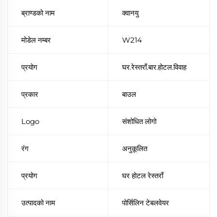
ब्राण्डको नाम
क्वानयु
मोडेल नम्बर
W214
प्रयोग
घर.रेस्तराँ.बार.होटल.विवाह
प्रकार
बाउल
Logo
संशोधित लोगो
रंग
अनुकूलित
प्रयोग
घर होटल रेस्तराँ
उत्पादको नाम
पोर्सिलिन टेबलवेयर