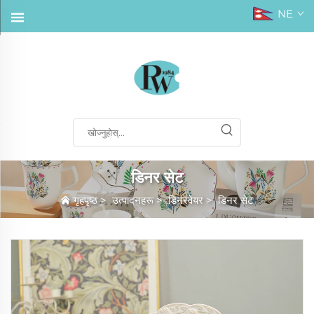
NE
डिनर सेट
गृहपृष्ठ
>
उत्पादनहरू
>
डिनरवेयर
>
डिनर सेट