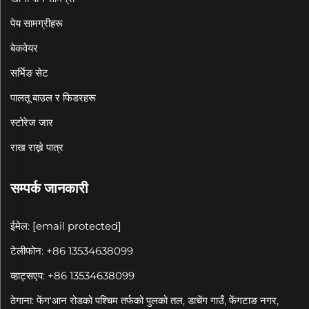
पेय सामग्रीहरू
बेकवेयर
सर्भिङ सेट
पालतू बाउल र फिडरहरू
स्टोरेज जार
राख राख्ने पात्र
सम्पर्क जानकारी
ईमेल:
[email protected]
टेलीफोन: +86 13534638099
व्हाट्सएप: +86 13534638099
ठेगाना: फेंग'आन रोडको पश्चिम तर्फको पुलको तल, डाचेंग गाउँ, फेंगटाङ नगर,