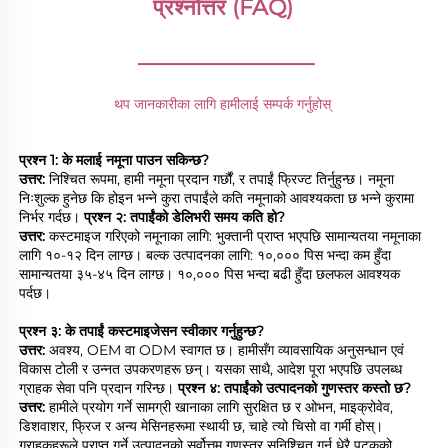
प्रश्नोत्तर (FAQ) 
________________
थप जानकारीका लागि हामीलाई सम्पर्क गर्नुहोस् 
प्रश्न 1: के मलाई नमूना पाउन सकिन्छ? 
उत्तर: 
निश्चित रूपमा, हामी नमूना प्रदान गर्छौं, र तपाईं फ्रिज्ट तिर्नुहुन्छ। नमूना 
निःशुल्क हुनेछ कि होइन भन्ने कुरा तपाईंले कति नमूनाको आवश्यकता छ भन्ने कुरामा 
निर्भर गर्दछ। 
प्रश्न २: तपाईंको डेलिभरी समय कति हो? 
उत्तर: 
कस्टमाइज गरिएको नमूनाका लागि: भुक्तानी प्राप्त भएपछि सामान्यतया नमूनाका 
लागि १०-१२ दिन लाग्छ। बल्क उत्पादनका लागि: १०,००० पिस भन्दा कम हुँदा 
सामान्यतया ३५-४५ दिन लाग्छ। १०,००० पिस भन्दा बढी हुँदा छलफल आवश्यक 
पर्दछ। 
प्रश्न ३: के तपाईं कस्टमाइजेसन स्वीकार गर्नुहुन्छ? 
उत्तर: 
अवश्य, OEM वा ODM स्वागत छ। हामीसँग व्यावसायिक अनुसन्धान एवं 
विकास टोली र उन्नत उपकरणहरू छन्। यसका साथै, आदेश पूरा भएपछि उपलब्ध 
ग्राहक सेवा पनि प्रदान गरिन्छ। 
प्रश्न ४: तपाईंको उत्पादनको गुणस्तर कस्तो छ? 
उत्तर: 
हामीले प्रयोग गर्ने सामग्री खानाका लागि सुरक्षित छ र ओभन, माइक्रोवेव, 
डिशवाशर, फ्रिज र अन्य मेसिनहरूमा स्थायी छ, चाहे त्यो चिसो वा गर्मी होस्। 
ग्राहकहरूले प्राप्त गर्ने उत्पादनको सर्वोत्तम गुणस्तर सुनिश्चित गर्न धेरै पटकको 