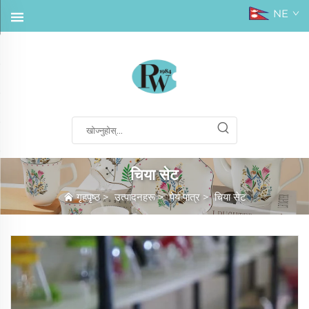
NE
चिया सेट
गृहपृष्ठ
>
उत्पादनहरू
>
पेय पात्र
>
चिया सेट