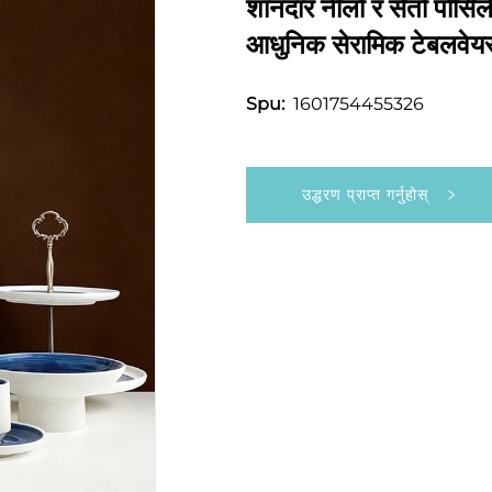
शानदार नीलो र सेतो पोर्सिल
आधुनिक सेरामिक टेबलवेय
1601754455326
Spu:
उद्धरण प्राप्त गर्नुहोस्