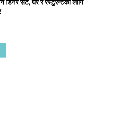
ेन डिनर सेट, घर र रेस्टुरेन्टका लागि
र