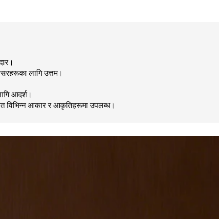
नदार।
ष अवसरहरूका लागि उत्तम।
लागि आदर्श।
सहित विभिन्न आकार र आकृतिहरूमा उपलब्ध।