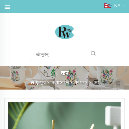
NE
कप
गृहपृष्ठ
>
उत्पादनहरू
>
पेय पात्र
>
कप