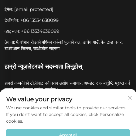
ईमेल:
[email protected]
टेलीफोन: +86 13534638099
व्हाट्सएप: +86 13534638099
ठेगाना: फेंग'आन रोडको पश्चिम तर्फको पुलको तल, डाचेंग गाउँ, फेंगटाङ नगर,
चाओ'आन जिल्ला, चाओजोउ सहरमा
हाम्रो न्यूजलेटरको सदस्यता लिनुहोस्
हाम्रो कम्पनीको टोलीबाट नवीनतम उद्योग समाचार, अपडेट र अन्तर्दृष्टि प्राप्त गर्न
हाम्रो न्यूजलेटरमा सामेल हुनुहोस्।
We value your privacy
सदस्यता लिनुहोस्
We use cookies and similar tools to provide our services.
If you don't want to accept all cookies, click Personalize
cookies.
कॉपीराइट © 2025 चाओजोउ क्वानयुए सिरामिक कं, लिमिटेडको नाममा
गोपनीयता नीति
Accept all