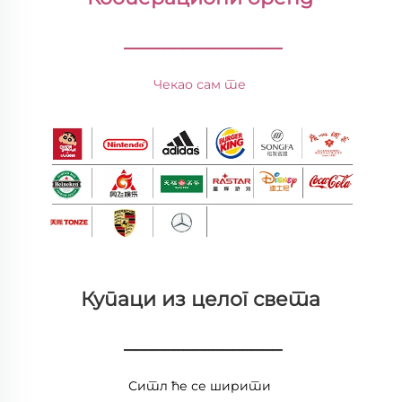
________________
Чекао сам те 
Купаци из целог света 
________________
Ситл ће се ширити 