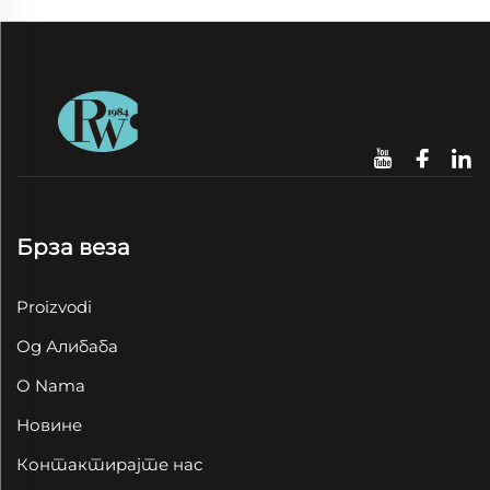
Брза веза
Proizvodi
Од Алибаба
O Nama
Новине
Контактирајте нас