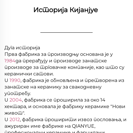
Историја Кијанјуе 
________________
Дуга историја
Прва фабрика за производњу основана је у
1984
да прерађују и производе занатске
производе за трговачке компаније, као што су
керамички сатови.
U
1990
, фабрика је обновљена и претворена из
занатске на керамику за свакодневну
употребу.
U
2004
, фабрика се проширила за око 14
хектара, и основала је фабрику керамике "Нови
живот".
U
2012
, фабрика проширити извоз пословања, и
ажуриран име фабрике на QIANYUE,
професионални керамике и фарцилани