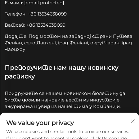
Е-маил:
[email protected]
Телефон: +86 13534638099
Ватсап: +86 13534638099
Додајте: Под мостом на западној страни Путева
Фенган, село Дацхенг, град Фенганг, округ Чаоан, град
Чаоцхоу
Препоручите нам нашу новинску
расписку
Придружите се нашем новинском бюлетину да
бисте добили најновије вести из индустрије,
ажурирања и увид из нашег тима у Компанији.
We value your privacy
Подпишите се
We use cookies and similar tools to provide our services.
If you don't want to accept all cookies, click Personalize