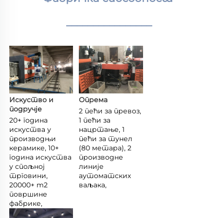
________________
Искуство и 
Опрема 
подручје 
2 пећи за превоз, 
20+ година 
1 пећи за 
искуства у 
нацртање, 1 
производњи 
пећи за тунел 
керамике, 10+ 
(80 метара), 2 
година искуства 
производне 
у спољној 
линије 
трговини, 
аутоматских 
20000+ m2 
ваљака, 
површине 
фабрике, 