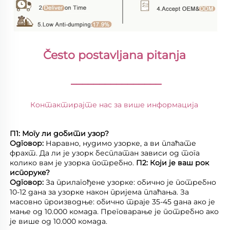
Često postavljana pitanja 
________________
Контактирајте нас за више информација 
П1: Могу ли добити узор? 
Одговор: 
Наравно, нудимо узорке, а ви плаћате 
фрахт. Да ли је узорк бесплатан зависи од тога 
колико вам је узорка потребно. 
П2: Који је ваш рок 
испоруке? 
Одговор: 
За прилагођене узорке: обично је потребно 
10-12 дана за узорке након пријема плаћања. За 
масовно производње: обично траје 35-45 дана ако је 
мање од 10.000 комада. Преговарање је потребно ако 
је више од 10.000 комада. 