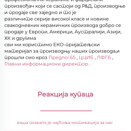
произвођач који се састоји од Р&Д, производње
и продаје све заједно и то је
различите серије високог класе и новине
свакодневних керамичких производа добро се
продаје у Европи, Америци, Аустралији, Азији,
ХК и другима
сви ми користимо ЕКО-пријатељски
материјал за производњу наших производа,и
прошли смо кроз
Предлог 65
,
ЦЦИБ
,
ЛФГБ
,
Главни информациони директор
.
Реакција купаца 
________________
ваша похвала је најбоља мотивација за нас 