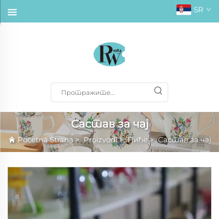
SR
Састав за чај
Početna Strana
>
Proizvodi
>
Пиће
>
Састав за чај