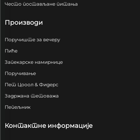
Често постављане питања
Производи
Поручиште за вечеру
Пиће
Запекарске намирнице
Поручивање
Пет Цооол & Фидерс
Задржана тетоважа
Пепељник
Контактне информације