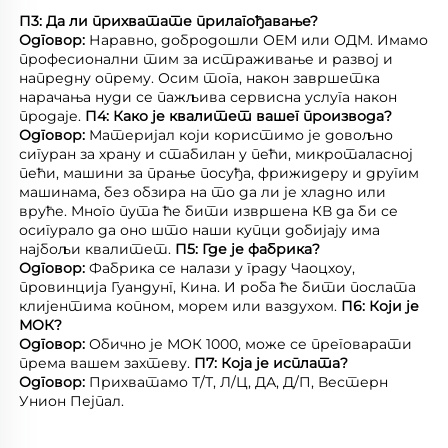
П3: Да ли прихватате прилагођавање? 
Одговор: 
Наравно, добродошли ОЕМ или ОДМ. Имамо 
професионални тим за истраживање и развој и 
напредну опрему. Осим тога, након завршетка 
нарачања нуди се пажљива сервисна услуга након 
продаје. 
П4: Како је квалитет вашег производа? 
Одговор: 
Материјал који користимо је довољно 
сигуран за храну и стабилан у пећи, микроталасној 
пећи, машини за прање посуђа, фрижидеру и другим 
машинама, без обзира на то да ли је хладно или 
вруће. Много пута ће бити извршена КВ да би се 
осигурало да оно што наши купци добијају има 
најбољи квалитет. 
П5: Где је фабрика? 
Одговор: 
Фабрика се налази у граду Чаоцхоу, 
провинција Гуандунг, Кина. И роба ће бити послата 
клијентима копном, морем или ваздухом. 
П6: Који је 
МОК? 
Одговор: 
Обично је МОК 1000, може се преговарати 
према вашем захтеву. 
П7: Која је исплата? 
Одговор: 
Прихватамо Т/Т, Л/Ц, ДА, Д/П, Вестерн 
Унион Пејпал. 