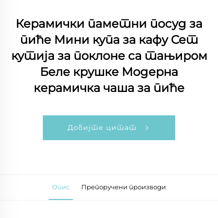
Керамички паметни посуд за
пиће Мини купа за кафу Сет
кутија за поклоне са тањиром
Беле крушке Модерна
керамичка чаша за пиће
Добијте цитат
Опис
Препоручени производи