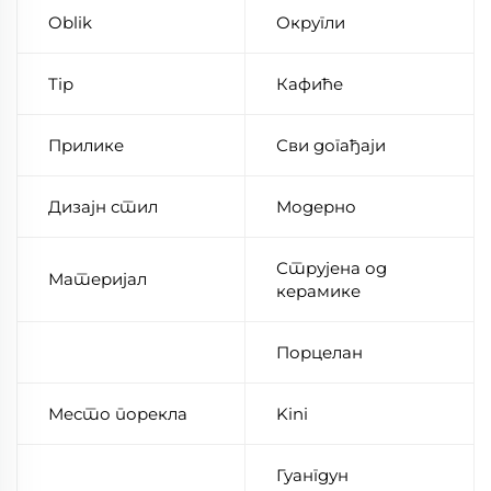
Oblik
Округли
Tip
Кафиће
Прилике
Сви догађаји
Дизајн стил
Модерно
Струјена од
Материјал
керамике
Порцелан
Место порекла
Kini
Гуангдун