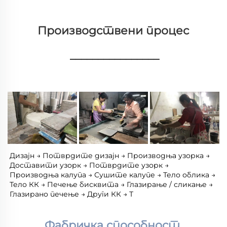
Производствени процес 
________________
Дизајн → Потврдите дизајн → Производња узорка → 
Доставити узорк → Потврдите узорк → 
Производња калупа → Сушите калупе → Тело облика → 
Тело КК → Печење бисквита → Глазирање / сликање → 
Глазирано печење → Други КК → Т 
Фабричка способност 