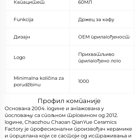
Капацитет
60МЛ
Funkcija
Држец за кафу
Дизајн
ОЕМ прилагођеност
Прихватљиво
Logo
прилагођено лого
Minimalna količina za
1000
porudžbinu
Профил компаније
Основана 2004. године и ангажована у
пословању са спољном трговином од 2012.
године, Chaozhou Chaoan QianYue Ceramics
Factory је професионални произвођач керамике
и порцелана који се састоји од истраживања и