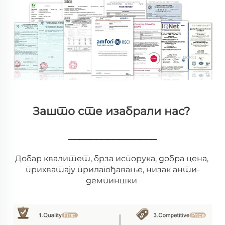
Зашто сте изабрали нас? 
________________
Добар квалитет, брза испорука, добра цена, 
прихватају прилагођавање, низак анти-
демпиншки 