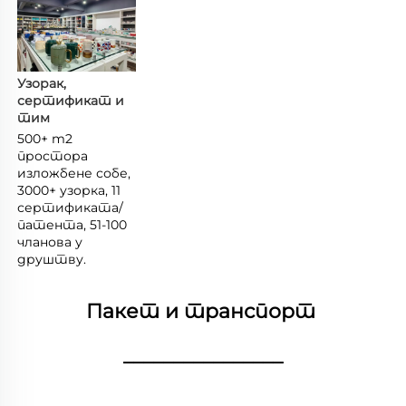
Узорак, 
сертификат и 
тим 
500+ m2 
простора 
изложбене собе, 
3000+ узорка, 11 
сертификата/
патента, 51-100 
чланова у 
друштву. 
Пакет и транспорт 
________________