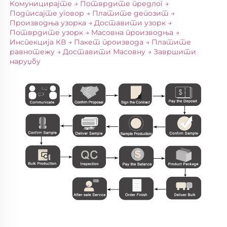
Комуницирајте → Потврдите предлог → 
Подписајте уговор → Платите депозит → 
Производња узорка → Доставити узорк → 
Потврдите узорк → Масовна производња → 
Инспекција КВ → Пакет производа → Платите 
равнотежу → Доставити Масовну → Завршити 
наруџбу 