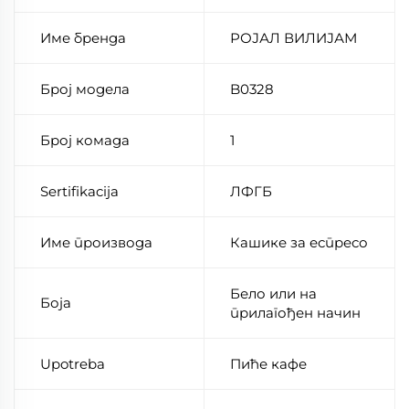
Име бренда
РОЈАЛ ВИЛИЈАМ
Број модела
B0328
Број комада
1
Sertifikacija
ЛФГБ
Име производа
Кашике за еспресо
Бело или на
Боја
прилагођен начин
Upotreba
Пиће кафе