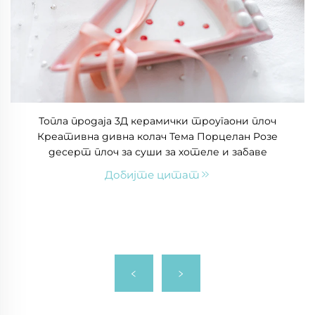
Топла продаја 3Д керамички троугаони плоч
Креативна дивна колач Тема Порцелан Розе
десерт плоч за суши за хотеле и забаве
Добијте цитат