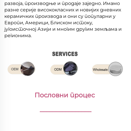
развоја, производње и продаје заједно. Имамо
разне серије висококласних и новијих дневних
керамичких производа и они су популарни у
Европи, Америци, Блиском истоку,
југоисточној Азији и многим другим земљама и
регионима.
Пословни процес 
________________