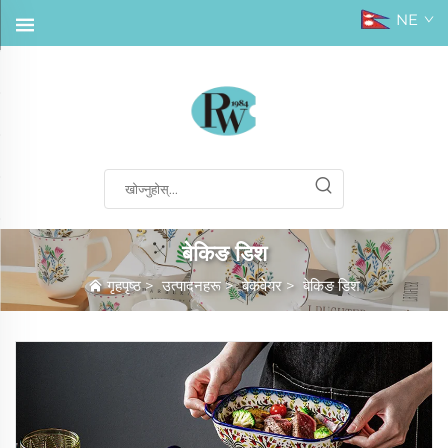
NE
बेकिङ डिश
गृहपृष्ठ
>
उत्पादनहरू
>
बेकवेयर
>
बेकिङ डिश