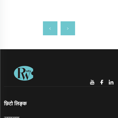
छिटो लिङ्क
उत्पादनहरू