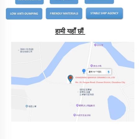
हामी यहाँ छौं 