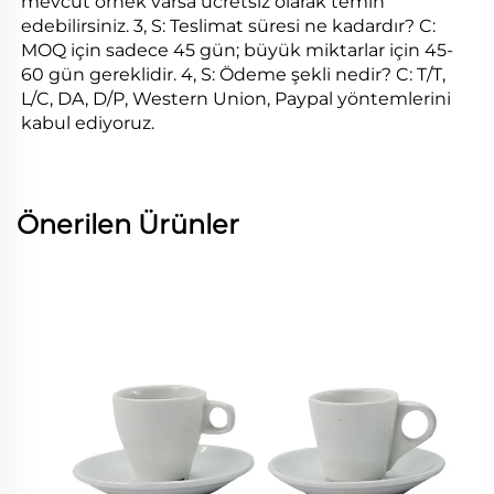
mevcut örnek varsa ücretsiz olarak temin 
edebilirsiniz. 3, S: Teslimat süresi ne kadardır? C: 
MOQ için sadece 45 gün; büyük miktarlar için 45-
60 gün gereklidir. 4, S: Ödeme şekli nedir? C: T/T, 
L/C, DA, D/P, Western Union, Paypal yöntemlerini 
kabul ediyoruz. 
Önerilen Ürünler