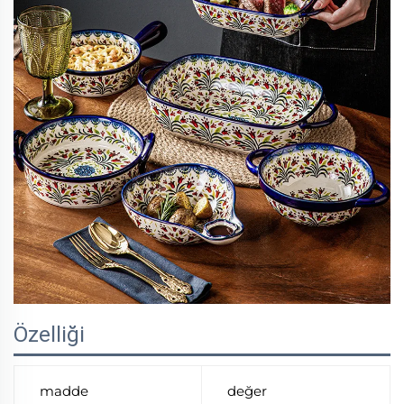
Özelliği
madde
değer