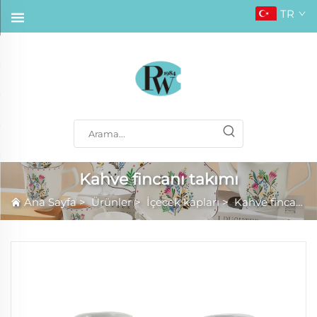
TR
Kahve fincanı takımı
Ana Sayfa
>
Ürünler
>
İçecek kapları
>
Kahve fincanı takımı