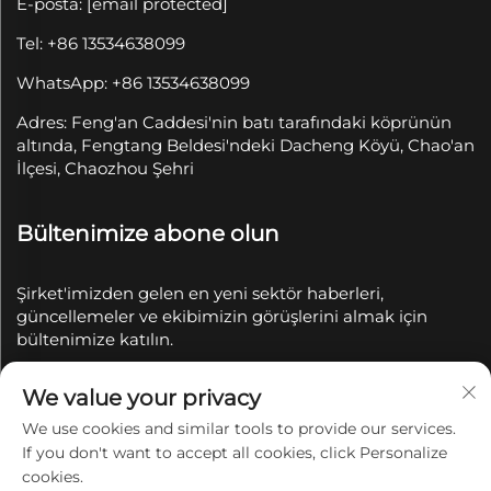
E-posta:
[email protected]
Tel: +86 13534638099
WhatsApp: +86 13534638099
Adres: Feng'an Caddesi'nin batı tarafındaki köprünün
altında, Fengtang Beldesi'ndeki Dacheng Köyü, Chao'an
İlçesi, Chaozhou Şehri
Bültenimize abone olun
Şirket'imizden gelen en yeni sektör haberleri,
güncellemeler ve ekibimizin görüşlerini almak için
bültenimize katılın.
We value your privacy
Abone Ol
We use cookies and similar tools to provide our services.
If you don't want to accept all cookies, click Personalize
Telif Hakkı © 2025 Chaozhou Qianyue Seramik Sanayi
cookies.
ve Ticaret A.Ş. tarafından saklıdır.