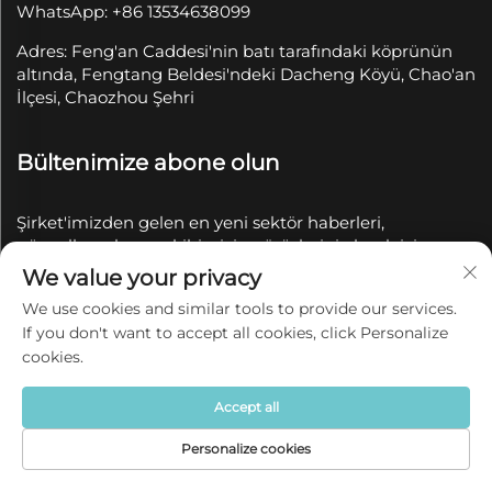
WhatsApp: +86 13534638099
Adres: Feng'an Caddesi'nin batı tarafındaki köprünün
altında, Fengtang Beldesi'ndeki Dacheng Köyü, Chao'an
İlçesi, Chaozhou Şehri
Bültenimize abone olun
Şirket'imizden gelen en yeni sektör haberleri,
güncellemeler ve ekibimizin görüşlerini almak için
bültenimize katılın.
We value your privacy
We use cookies and similar tools to provide our services.
If you don't want to accept all cookies, click Personalize
Abone Ol
cookies.
Telif Hakkı © 2025 Chaozhou Qianyue Seramik Sanayi
Accept all
ve Ticaret A.Ş. tarafından saklıdır.
Gizlilik politikası
Personalize cookies
Ana Sayfa
Ürün
Hakkında
İletişim