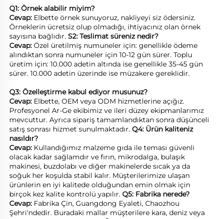
Q1: Örnek alabilir miyim? 
Cevap: 
Elbette örnek sunuyoruz, nakliyeyi siz ödersiniz. 
Örneklerin ücretsiz olup olmadığı, ihtiyacınız olan örnek 
sayısına bağlıdır. 
S2: Teslimat süreniz nedir? 
Cevap: 
Özel üretilmiş numuneler için: genellikle ödeme 
alındıktan sonra numuneler için 10-12 gün sürer. Toplu 
üretim için: 10.000 adetin altında ise genellikle 35-45 gün 
sürer. 10.000 adetin üzerinde ise müzakere gereklidir. 
Q3: Özelleştirme kabul ediyor musunuz? 
Cevap: 
Elbette, OEM veya ODM hizmetlerine açığız. 
Profesyonel Ar-Ge ekibimiz ve ileri düzey ekipmanlarımız 
mevcuttur. Ayrıca sipariş tamamlandıktan sonra düşünceli 
satış sonrası hizmet sunulmaktadır. 
Q4: Ürün kaliteniz 
nasıldır? 
Cevap: 
Kullandığımız malzeme gıda ile teması güvenli 
olacak kadar sağlamdır ve fırın, mikrodalga, bulaşık 
makinesi, buzdolabı ve diğer makinelerde sıcak ya da 
soğuk her koşulda stabil kalır. Müşterilerimize ulaşan 
ürünlerin en iyi kalitede olduğundan emin olmak için 
birçok kez kalite kontrolü yapılır. 
Q5: Fabrika nerede? 
Cevap: 
Fabrika Çin, Guangdong Eyaleti, Chaozhou 
Şehri'ndedir. Buradaki mallar müşterilere kara, deniz veya 