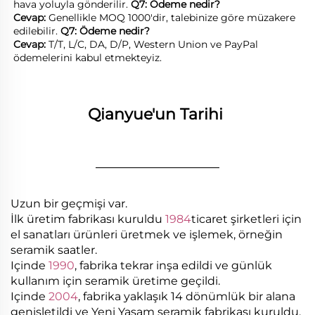
hava yoluyla gönderilir. 
Q7: Ödeme nedir? 
Cevap: 
Genellikle MOQ 1000'dir, talebinize göre müzakere 
edilebilir. 
Q7: Ödeme nedir? 
Cevap: 
T/T, L/C, DA, D/P, Western Union ve PayPal 
ödemelerini kabul etmekteyiz. 
Qianyue'un Tarihi 
________________
Uzun bir geçmişi var.
İlk üretim fabrikası kuruldu
1984
ticaret şirketleri için
el sanatları ürünleri üretmek ve işlemek, örneğin
seramik saatler.
Içinde
1990
, fabrika tekrar inşa edildi ve günlük
kullanım için seramik üretime geçildi.
Içinde
2004
, fabrika yaklaşık 14 dönümlük bir alana
genişletildi ve Yeni Yaşam seramik fabrikası kuruldu.