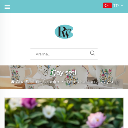
TR
Çay seti
Ana Sayfa
>
Ürünler
>
İçecek kapları
>
Çay seti