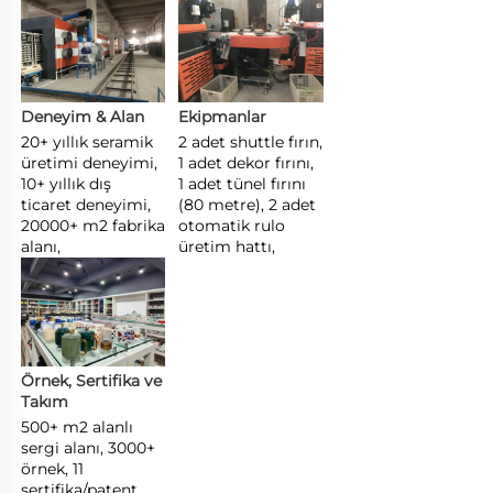
Deneyim & Alan 
Ekipmanlar 
20+ yıllık seramik 
2 adet shuttle fırın, 
üretimi deneyimi, 
1 adet dekor fırını, 
10+ yıllık dış 
1 adet tünel fırını 
ticaret deneyimi, 
(80 metre), 2 adet 
20000+ m2 fabrika 
otomatik rulo 
alanı, 
üretim hattı, 
Örnek, Sertifika ve 
Takım 
500+ m2 alanlı 
sergi alanı, 3000+ 
örnek, 11 
sertifika/patent, 