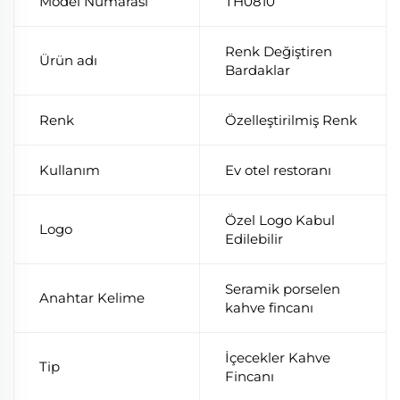
Model Numarası
TH0810
Renk Değiştiren
Ürün adı
Bardaklar
Renk
Özelleştirilmiş Renk
Kullanım
Ev otel restoranı
Özel Logo Kabul
Logo
Edilebilir
Seramik porselen
Anahtar Kelime
kahve fincanı
İçecekler Kahve
Tip
Fincanı