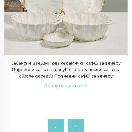
Јапански цветни рез керамички сафт за вечеру
Подневни сафт за посуђе Порцелански сафт за
столе десерт Подневни сафт за вечеру
Добијте цитат