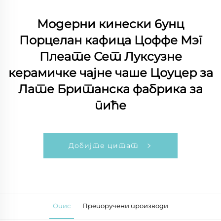
Модерни кинески 6унц
Порцелан кафица Цоффе Мэг
Плеате Сет Луксузне
керамичке чајне чаше Цоуцер за
Лате Британска фабрика за
пиће
Добијте цитат
Опис
Препоручени производи