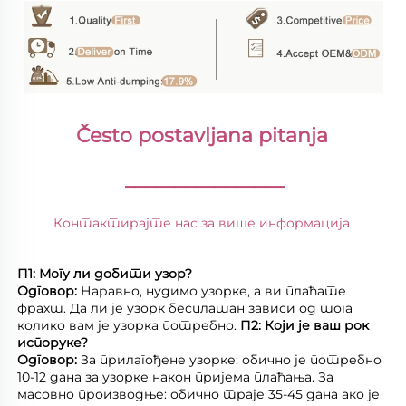
Često postavljana pitanja 
________________
Контактирајте нас за више информација 
П1: Могу ли добити узор? 
Одговор: 
Наравно, нудимо узорке, а ви плаћате 
фрахт. Да ли је узорк бесплатан зависи од тога 
колико вам је узорка потребно. 
П2: Који је ваш рок 
испоруке? 
Одговор: 
За прилагођене узорке: обично је потребно 
10-12 дана за узорке након пријема плаћања. За 
масовно производње: обично траје 35-45 дана ако је 