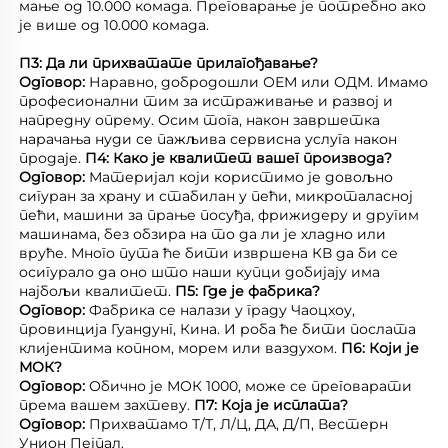
мање од 10.000 комада. Преговарање је потребно ако 
је више од 10.000 комада. 
П3: Да ли прихватате прилагођавање? 
Одговор: 
Наравно, добродошли ОЕМ или ОДМ. Имамо 
професионални тим за истраживање и развој и 
напредну опрему. Осим тога, након завршетка 
нарачања нуди се пажљива сервисна услуга након 
продаје. 
П4: Како је квалитет вашег производа? 
Одговор: 
Материјал који користимо је довољно 
сигуран за храну и стабилан у пећи, микроталасној 
пећи, машини за прање посуђа, фрижидеру и другим 
машинама, без обзира на то да ли је хладно или 
вруће. Много пута ће бити извршена КВ да би се 
осигурало да оно што наши купци добијају има 
најбољи квалитет. 
П5: Где је фабрика? 
Одговор: 
Фабрика се налази у граду Чаоцхоу, 
провинција Гуандунг, Кина. И роба ће бити послата 
клијентима копном, морем или ваздухом. 
П6: Који је 
МОК? 
Одговор: 
Обично је МОК 1000, може се преговарати 
према вашем захтеву. 
П7: Која је исплата? 
Одговор: 
Прихватамо Т/Т, Л/Ц, ДА, Д/П, Вестерн 
Унион Пејпал. 