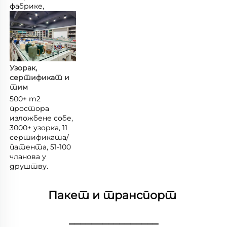
фабрике, 
Узорак, 
сертификат и 
тим 
500+ m2 
простора 
изложбене собе, 
3000+ узорка, 11 
сертификата/
патента, 51-100 
чланова у 
друштву. 
Пакет и транспорт 
________________