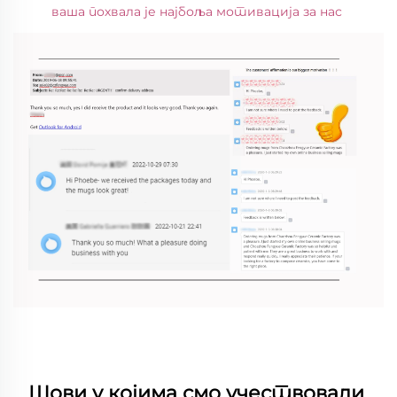
ваша похвала је најбоља мотивација за нас 
Шови у којима смо учествовали 