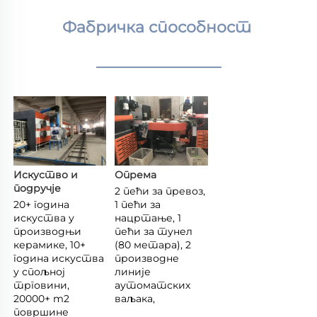
Фабричка способност 
________________
Искуство и 
Опрема 
подручје 
2 пећи за превоз, 
20+ година 
1 пећи за 
искуства у 
нацртање, 1 
производњи 
пећи за тунел 
керамике, 10+ 
(80 метара), 2 
година искуства 
производне 
у спољној 
линије 
трговини, 
аутоматских 
20000+ m2 
ваљака, 
површине 