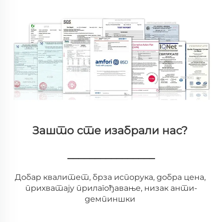
Зашто сте изабрали нас? 
________________
Добар квалитет, брза испорука, добра цена, 
прихватају прилагођавање, низак анти-
демпиншки 