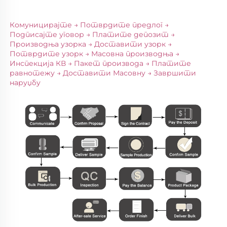
Комуницирајте → Потврдите предлог → 
Подписајте уговор → Платите депозит → 
Производња узорка → Доставити узорк → 
Потврдите узорк → Масовна производња → 
Инспекција КВ → Пакет производа → Платите 
равнотежу → Доставити Масовну → Завршити 
наруџбу 