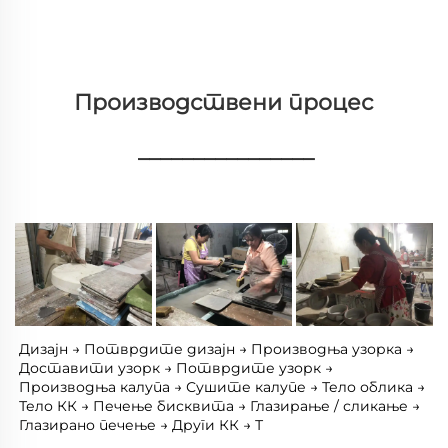
Производствени процес 
________________
Дизајн → Потврдите дизајн → Производња узорка → 
Доставити узорк → Потврдите узорк → 
Производња калупа → Сушите калупе → Тело облика → 
Тело КК → Печење бисквита → Глазирање / сликање → 
Глазирано печење → Други КК → Т 