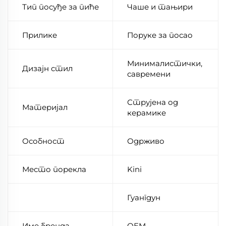
Тип посуђе за пиће
Чаше и тањири
Прилике
Поруке за посао
Минималистички,
Дизајн стил
савремени
Струјена од
Материјал
керамике
Особност
Одрживо
Место порекла
Kini
Гуангдун
Име бренда
ОЕМ