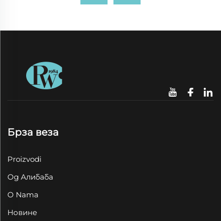
Брза веза
Proizvodi
Од Алибаба
O Nama
Новине