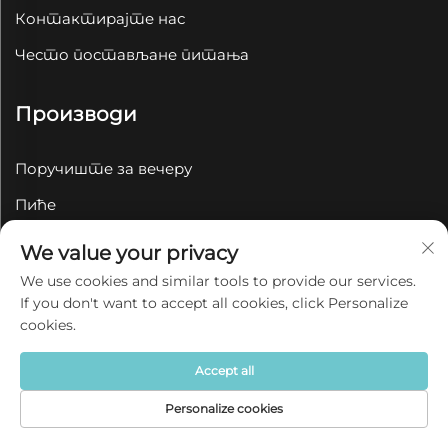
Контактирајте нас
Често постављане питања
Производи
Поручиште за вечеру
Пиће
Запекарске намирнице
We value your privacy
Поручивање
We use cookies and similar tools to provide our services.
If you don't want to accept all cookies, click Personalize
Пет Цооол & Фидерс
cookies.
Задржана тетоважа
Accept all
Пепељник
Personalize cookies
Početna
Производ
Oko
Контакт
Контактне информације