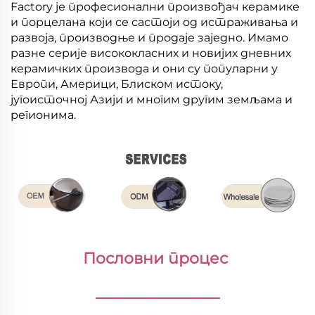
Factory је професионални произвођач керамике
и порцелана који се састоји од истраживања и
развоја, производње и продаје заједно. Имамо
разне серије висококласних и новијих дневних
керамичких производа и они су популарни у
Европи, Америци, Блиском истоку,
југоисточној Азији и многим другим земљама и
регионима.
Пословни процес 
________________