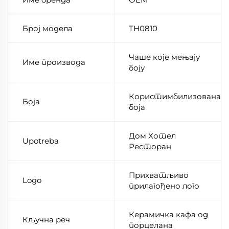
Број модела
TH0810
Чаше које мењају
Име производа
боју
Користимбилизована
Боја
боја
Дом Хотел
Upotreba
Ресторан
Прихватљиво
Logo
прилагођено лого
Керамичка кафа од
Кључна реч
порцелана