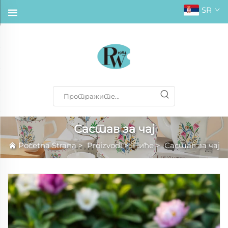
SR
Састав за чај
Početna Strana
>
Proizvodi
>
Пиће
>
Састав за чај