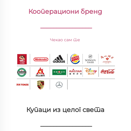
Кооперациони бренд 
________________
Чекао сам те 
Купаци из целог света 
________________