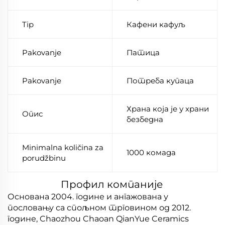
Tip
Кафени кафуљ
Pakovanje
Патица
Pakovanje
Потреба купаца
Храна која је у храни
Опис
безбедна
Minimalna količina za
1000 комада
porudžbinu
Профил компаније
Основана 2004. године и ангажована у
пословању са спољном трговином од 2012.
године, Chaozhou Chaoan QianYue Ceramics