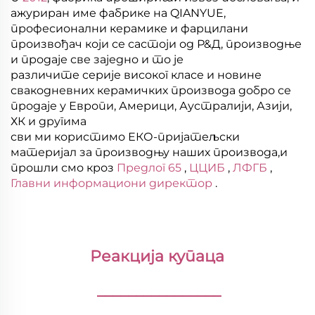
ажуриран име фабрике на QIANYUE,
професионални керамике и фарцилани
произвођач који се састоји од Р&Д, производње
и продаје све заједно и то је
различите серије високог класе и новине
свакодневних керамичких производа добро се
продаје у Европи, Америци, Аустралији, Азији,
ХК и другима
сви ми користимо ЕКО-пријатељски
материјал за производњу наших производа,и
прошли смо кроз
Предлог 65
,
ЦЦИБ
,
ЛФГБ
,
Главни информациони директор
.
Реакција купаца 
________________