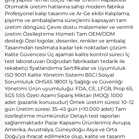
Otomatik üretim hatlarına sahip modern fabrika
Profesyonel kalıp tasarımı ve Ar-Ge ekibi Kalıplama,
pişirme ve ambalajlama süreçlerini kapsayan tam
üretim döngüsü Çevre dostu malzemeler ve verimli
üretim Özelleştirme Hizmeti Tam OEM/ODM
desteği Özel logolar, desenler, renkler ve ambalaj
Tasarımdan teslimata kadar tek noktadan çözüm
Kalite Güvencesi Üç aşamalı kalite kontrol süreci İç
test laboratuvarı Doğrudan fabrikadan tedarik ile
rekabetçi fiyatlandırma Sertifikalar ve Uyumluluk
ISO 9001 Kalite Yönetim Sistemi BSCI Sosyal
Sorumluluk OHSAS 18001 İş Sağlığı ve Güvenliği
Yönetimi Ürün uyumluluğu: FDA, CE, LFGB, Prop 65,
SGS SSS Özeti Azami Sipariş Miktarı (MOQ): 1000
adet (pazarlık konusudur) Örnek üretim süresi: 10–12
gün Üretim süresi: 35–45 gün (<10.000 adet) Tam
özelleştirme mümkündür Detaylı test raporları
sağlanmaktadır Pazar Kapsamı Ürünlerimiz Avrupa,
Amerika, Avustralya, Güneydoğu Asya ve Orta
Doğu’ya ihracat edilmekte olup, kalite ve tasarım