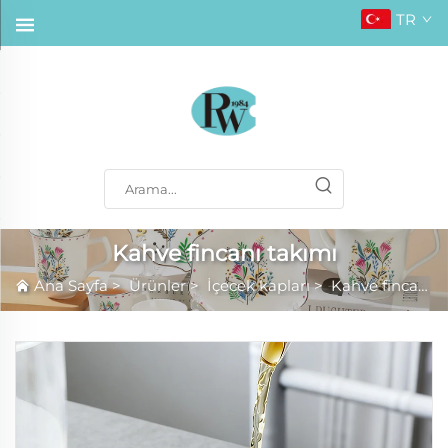
TR
Kahve fincanı takımı
Ana Sayfa
>
Ürünler
>
İçecek kapları
>
Kahve fincanı takımı