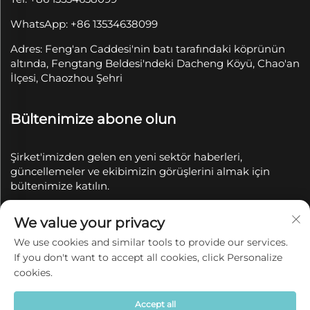
WhatsApp: +86 13534638099
Adres: Feng'an Caddesi'nin batı tarafındaki köprünün
altında, Fengtang Beldesi'ndeki Dacheng Köyü, Chao'an
İlçesi, Chaozhou Şehri
Bültenimize abone olun
Şirket'imizden gelen en yeni sektör haberleri,
güncellemeler ve ekibimizin görüşlerini almak için
bültenimize katılın.
We value your privacy
Abone Ol
We use cookies and similar tools to provide our services.
If you don't want to accept all cookies, click Personalize
Telif Hakkı © 2025 Chaozhou Qianyue Seramik Sanayi
cookies.
ve Ticaret A.Ş. tarafından saklıdır.
Gizlilik politikası
Accept all