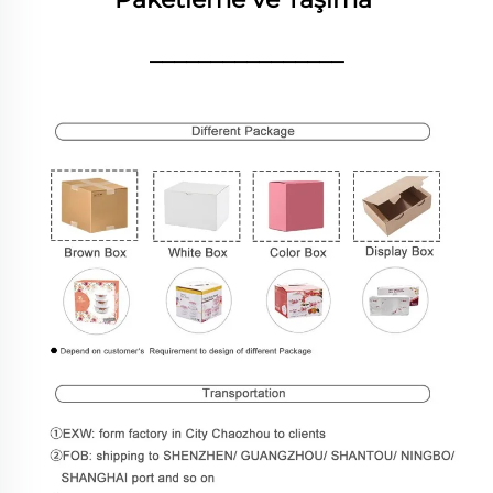
________________