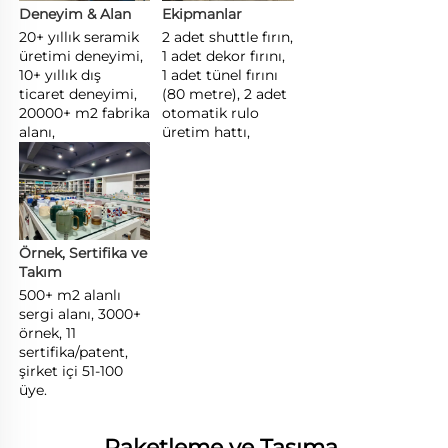
Deneyim & Alan 
Ekipmanlar 
20+ yıllık seramik 
2 adet shuttle fırın, 
üretimi deneyimi, 
1 adet dekor fırını, 
10+ yıllık dış 
1 adet tünel fırını 
ticaret deneyimi, 
(80 metre), 2 adet 
20000+ m2 fabrika 
otomatik rulo 
alanı, 
üretim hattı, 
Örnek, Sertifika ve 
Takım 
500+ m2 alanlı 
sergi alanı, 3000+ 
örnek, 11 
sertifika/patent, 
şirket içi 51-100 
üye. 
Paketleme ve Taşıma 