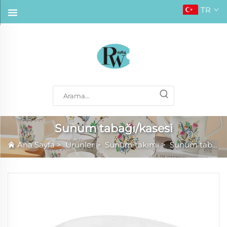
TR
Sunum tabağı/kasesi
Ana Sayfa
>
Ürünler
>
Sunum takımı
>
Sunum tabağı/kasesi