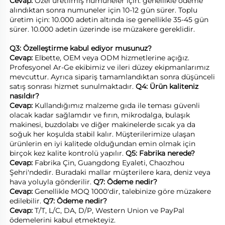
Cevap: 
Özel üretilmiş numuneler için: genellikle ödeme 
alındıktan sonra numuneler için 10-12 gün sürer. Toplu 
üretim için: 10.000 adetin altında ise genellikle 35-45 gün 
sürer. 10.000 adetin üzerinde ise müzakere gereklidir. 
Q3: Özelleştirme kabul ediyor musunuz? 
Cevap: 
Elbette, OEM veya ODM hizmetlerine açığız. 
Profesyonel Ar-Ge ekibimiz ve ileri düzey ekipmanlarımız 
mevcuttur. Ayrıca sipariş tamamlandıktan sonra düşünceli 
satış sonrası hizmet sunulmaktadır. 
Q4: Ürün kaliteniz 
nasıldır? 
Cevap: 
Kullandığımız malzeme gıda ile teması güvenli 
olacak kadar sağlamdır ve fırın, mikrodalga, bulaşık 
makinesi, buzdolabı ve diğer makinelerde sıcak ya da 
soğuk her koşulda stabil kalır. Müşterilerimize ulaşan 
ürünlerin en iyi kalitede olduğundan emin olmak için 
birçok kez kalite kontrolü yapılır. 
Q5: Fabrika nerede? 
Cevap: 
Fabrika Çin, Guangdong Eyaleti, Chaozhou 
Şehri'ndedir. Buradaki mallar müşterilere kara, deniz veya 
hava yoluyla gönderilir. 
Q7: Ödeme nedir? 
Cevap: 
Genellikle MOQ 1000'dir, talebinize göre müzakere 
edilebilir. 
Q7: Ödeme nedir? 
Cevap: 
T/T, L/C, DA, D/P, Western Union ve PayPal 
ödemelerini kabul etmekteyiz. 