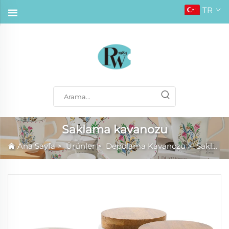
TR
Saklama kavanozu
Ana Sayfa
>
Ürünler
>
Depolama Kavanozu
>
Saklama kavanozu