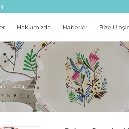
d]
er
Hakkımızda
Haberler
Bize Ulaşı
arı
>
Levha