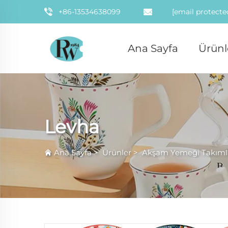
+86-13534638099
[email protecte
Ana Sayfa
Ürünl
Levha
Ana Sayfa
>
Ürünler
>
Akşam Yemeği Takıml