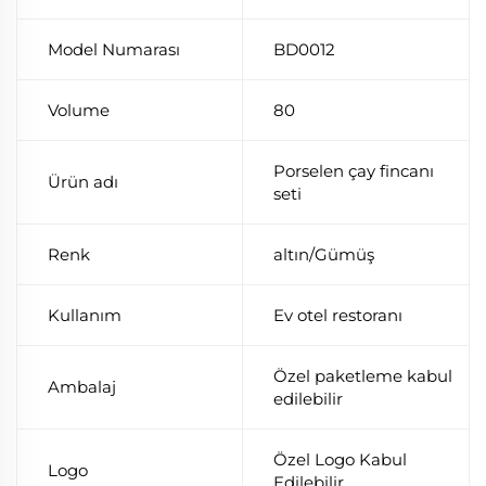
Model Numarası
BD0012
Volume
80
Porselen çay fincanı
Ürün adı
seti
Renk
altın/Gümüş
Kullanım
Ev otel restoranı
Özel paketleme kabul
Ambalaj
edilebilir
Özel Logo Kabul
Logo
Edilebilir