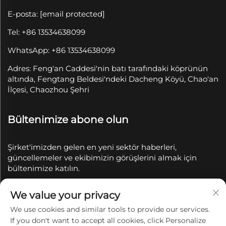
E-posta:
[email protected]
Tel: +86 13534638099
WhatsApp: +86 13534638099
Adres: Feng'an Caddesi'nin batı tarafındaki köprünün
altında, Fengtang Beldesi'ndeki Dacheng Köyü, Chao'an
İlçesi, Chaozhou Şehri
Bültenimize abone olun
Şirket'imizden gelen en yeni sektör haberleri,
güncellemeler ve ekibimizin görüşlerini almak için
bültenimize katılın.
We value your privacy
Abone Ol
We use cookies and similar tools to provide our services.
If you don't want to accept all cookies, click Personalize