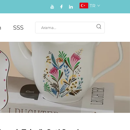
TR
n
SSS