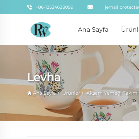
+86-13534638099
[email protecte
Ana Sayfa
Ürünl
Levha
Ana Sayfa
>
Ürünler
>
Akşam Yemeği Takıml