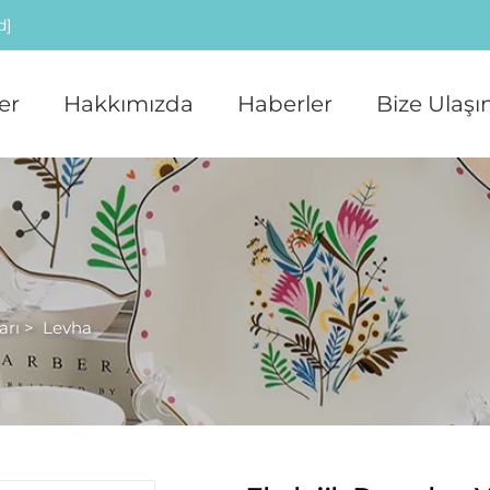
d]
er
Hakkımızda
Haberler
Bize Ulaşı
arı
>
Levha