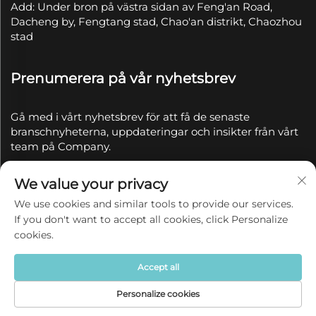
Add: Under bron på västra sidan av Feng'an Road,
Dacheng by, Fengtang stad, Chao'an distrikt, Chaozhou
stad
Prenumerera på vår nyhetsbrev
Gå med i vårt nyhetsbrev för att få de senaste
branschnyheterna, uppdateringar och insikter från vårt
team på Company.
We value your privacy
Prenumerera
We use cookies and similar tools to provide our services.
If you don't want to accept all cookies, click Personalize
Copyright © 2025 av Chaozhou Qianyue Ceramics Co.,
cookies.
Ltd.
Integritetspolicy
Accept all
Personalize cookies
Hemsida
Produkt
Om oss
KONTAKTA