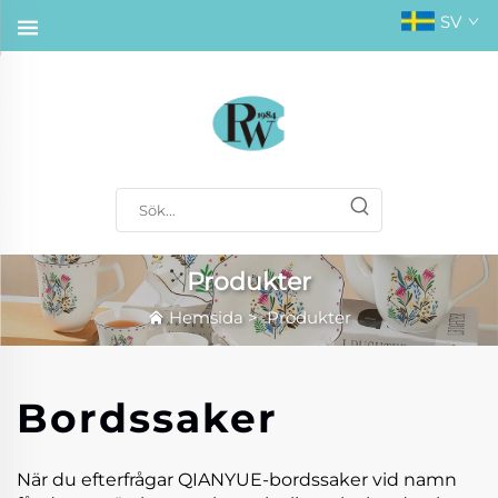
SV
Produkter
Hemsida
>
Produkter
Bordssaker
När du efterfrågar QIANYUE-bordssaker vid namn