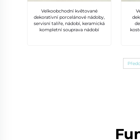
Velkoobchodní květované
V
dekorativní porcelánové nádoby,
dek
servisní talíře, nádobí, keramická
de
kompletní souprava nádobí
kost
Předc
Fun