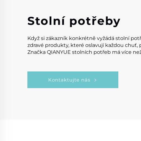
Stolní potřeby
Když si zákazník konkrétně vyžádá stolní pot
zdravé produkty, které oslavují každou chuť,
Značka QIANYUE stolních potřeb má více než 4
Kontaktujte nás