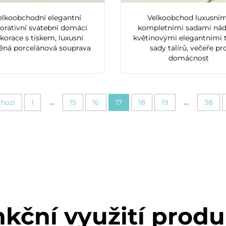
elkoobchodní elegantní
Velkoobchod luxusním
orativní svatební domácí
kompletními sadami nád
korace s tiskem, luxusní
květinovými elegantními t
ěná porcelánová souprava
sady talírů, večeře pr
domácnost
...
...
hozí
1
15
16
17
18
19
38
kční využití prod