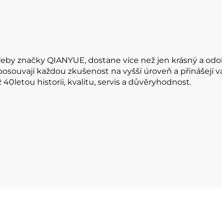
řeby značky QIANYUE, dostane více než jen krásný a odol
 posouvají každou zkušenost na vyšší úroveň a přinášejí 
0letou historii, kvalitu, servis a důvěryhodnost.