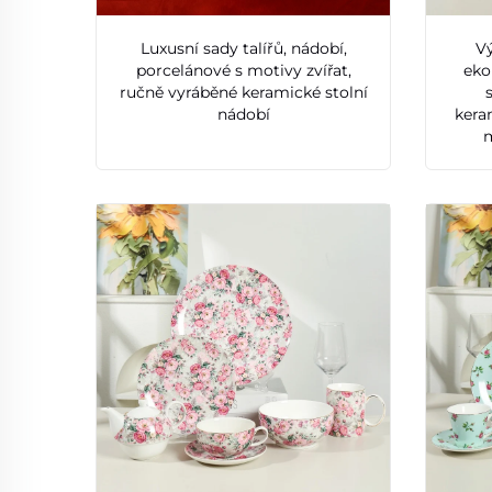
Luxusní sady talířů, nádobí,
V
porcelánové s motivy zvířat,
eko
ručně vyráběné keramické stolní
nádobí
kera
m