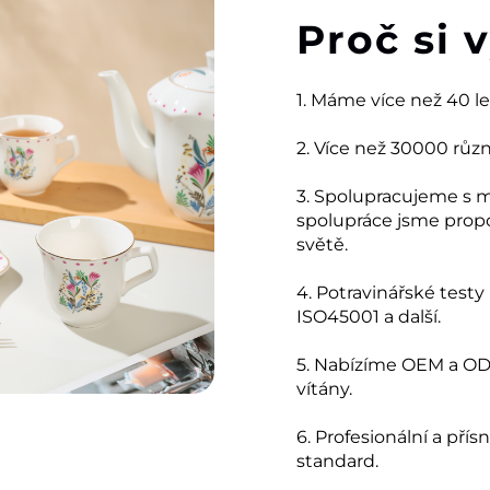
Proč si 
1. Máme více než 40 l
2. Více než 30000 růz
3. Spolupracujeme s 
spolupráce jsme prop
světě.
4. Potravinářské testy
ISO45001 a další.
5. Nabízíme OEM a ODM
vítány.
6. Profesionální a přís
standard.