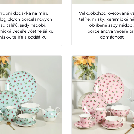
ýrobní dodávka na míru
Velkoobchod květované ve
logických porcelánových
talíře, misky, keramické n
sad talířů, sady nádobí,
oblíbené sady nádobí
mická večeře včetně šálku,
porcelánová večeře p
isky, talíře a podšálku
domácnost