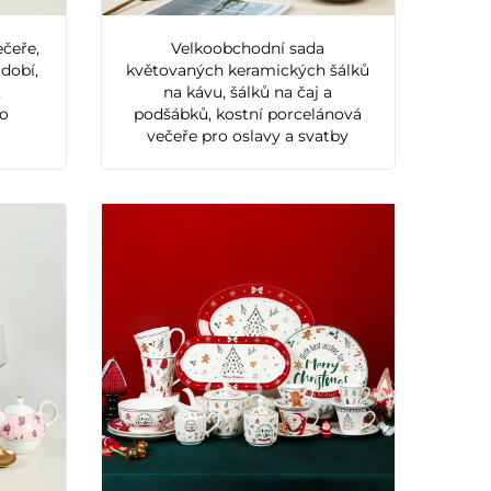
čeře,
Velkoobchodní sada
ádobí,
květovaných keramických šálků
,
na kávu, šálků na čaj a
ro
podšábků, kostní porcelánová
večeře pro oslavy a svatby