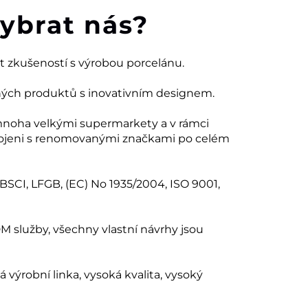
vybrat nás?
et zkušeností s výrobou porcelánu.
ných produktů s inovativním designem.
mnoha velkými supermarkety a v rámci
ojeni s renomovanými značkami po celém
 BSCI, LFGB, (EC) No 1935/2004, ISO 9001,
 služby, všechny vlastní návrhy jsou
ná výrobní linka, vysoká kvalita, vysoký