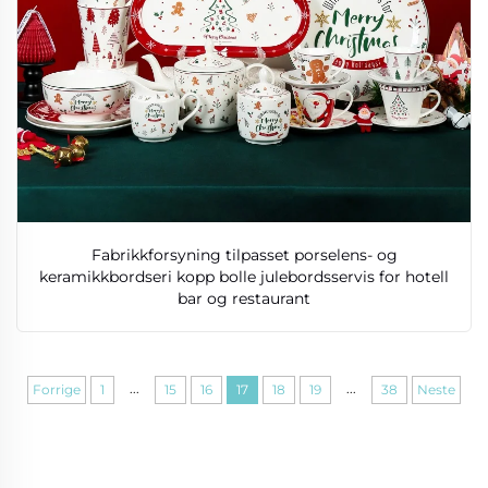
Fabrikkforsyning tilpasset porselens- og
keramikkbordseri kopp bolle julebordsservis for hotell
bar og restaurant
...
...
Forrige
1
15
16
17
18
19
38
Neste