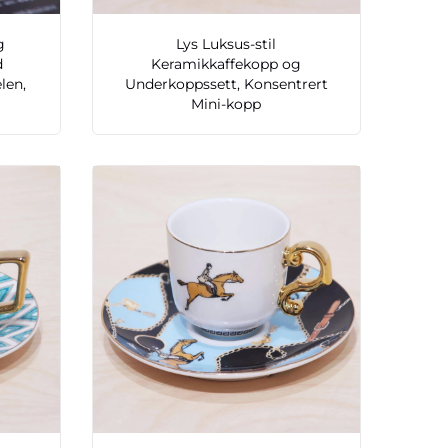
g
Lys Luksus-stil
d
Keramikkaffekopp og
len,
Underkoppssett, Konsentrert
Mini-kopp