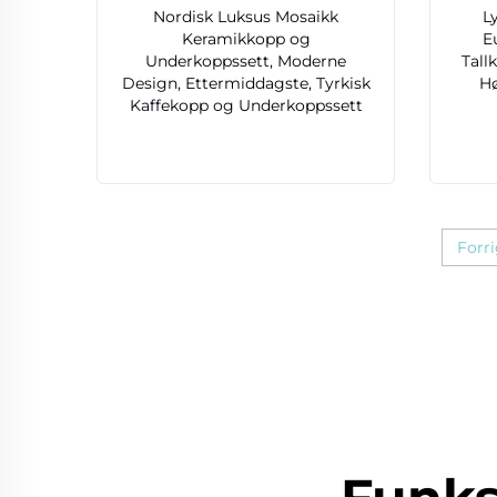
Nordisk Luksus Mosaikk
L
Keramikkopp og
E
Underkoppssett, Moderne
Tall
Design, Ettermiddagste, Tyrkisk
Hø
Kaffekopp og Underkoppssett
Forr