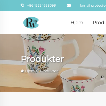
+86-13534638099
[email protecte
Hjem
Prod
Produkter
Hjem
>
Produkter