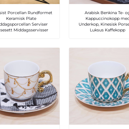
sist Porcellan Rundformet
Arabisk Benkina Te- o
Keramisk Plate
Kappuccinokopp me
ddagsporcellan Serviser
Underkop, Kinesisk Porse
isesett Middagsservisser
Luksus Kaffekopp