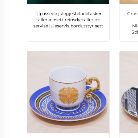
Tilpassede julegjesteladetakker
Gros
tallerkensett reinsdyrtallerker
servise juleservis bordutstyr sett
Mi
Sp