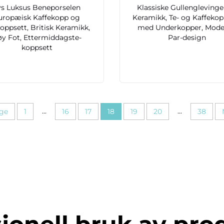
ys Luksus Beneporselen
Klassiske Gullenglevinge
uropæisk Kaffekopp og
Keramikk, Te- og Kaffekop
koppsett, Britisk Keramikk,
med Underkopper, Mode
y Fot, Ettermiddagste-
Par-design
koppsett
...
...
ige
1
16
17
18
19
20
38