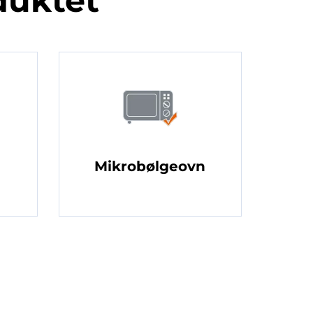
duktet
Mikrobølgeovn