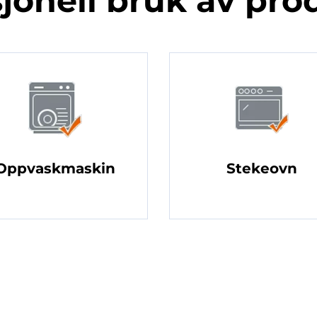
jonell bruk av pro
Oppvaskmaskin
Stekeovn