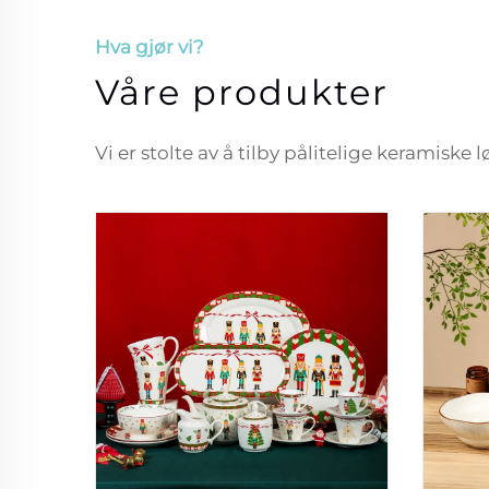
Hva gjør vi?
Våre produkter
Vi er stolte av å tilby pålitelige keramiske 