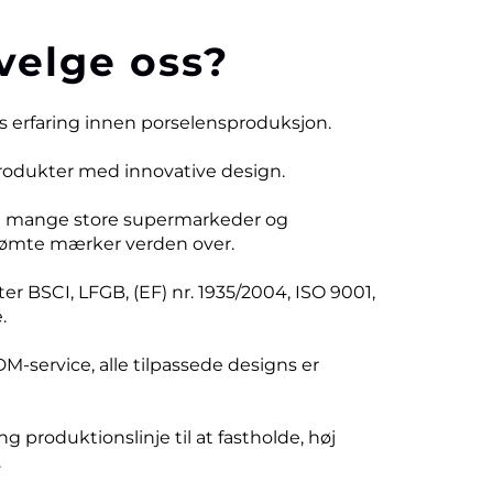
velge oss?
rs erfaring innen porselensproduksjon.
produkter med innovative design.
d mange store supermarkeder og
ømte mærker verden over.
er BSCI, LFGB, (EF) nr. 1935/2004, ISO 9001,
.
DM-service, alle tilpassede designs er
ng produktionslinje til at fastholde, høj
.