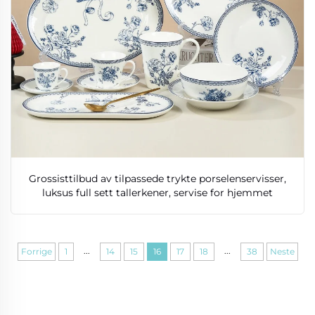
Grossisttilbud av tilpassede trykte porselenservisser,
luksus full sett tallerkener, servise for hjemmet
...
...
Forrige
1
14
15
16
17
18
38
Neste