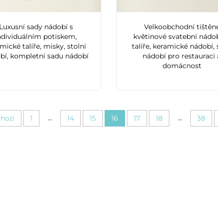
Luxusní sady nádobí s
Velkoobchodní tištěn
ndividuálním potiskem,
květinové svatební nádo
mické talíře, misky, stolní
talíře, keramické nádobí,
bí, kompletní sadu nádobí
nádobí pro restauraci 
domácnost
...
...
hozí
1
14
15
16
17
18
38