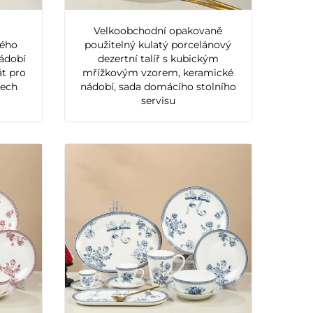
Velkoobchodní opakovaně
vého
použitelný kulatý porcelánový
ádobí
dezertní talíř s kubickým
át pro
mřížkovým vzorem, keramické
lech
nádobí, sada domácího stolního
servisu