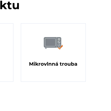
uktu
Mikrovlnná trouba