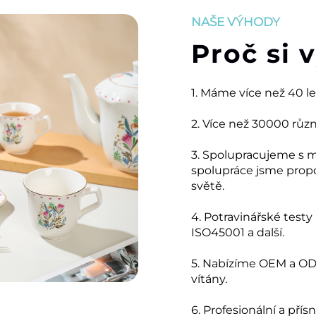
NAŠE VÝHODY
Proč si 
1. Máme více než 40 l
2. Více než 30000 růz
3. Spolupracujeme s 
spolupráce jsme prop
světě.
4. Potravinářské testy
ISO45001 a další.
5. Nabízíme OEM a ODM
vítány.
6. Profesionální a přís