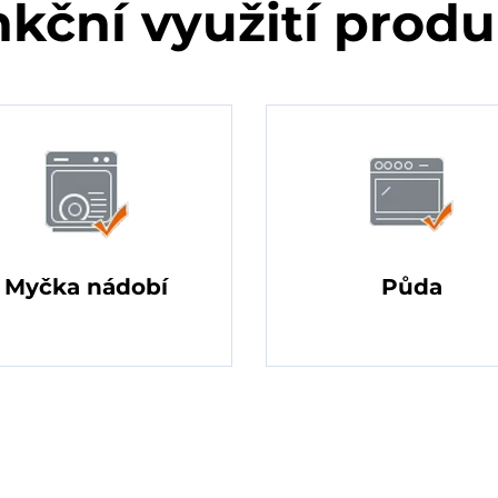
kční využití prod
Myčka nádobí
Půda