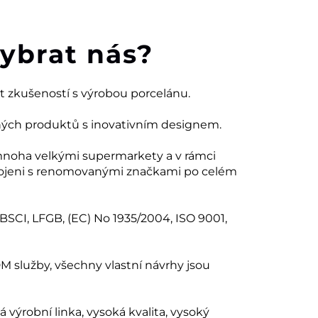
vybrat nás?
et zkušeností s výrobou porcelánu.
ných produktů s inovativním designem.
mnoha velkými supermarkety a v rámci
ojeni s renomovanými značkami po celém
 BSCI, LFGB, (EC) No 1935/2004, ISO 9001,
 služby, všechny vlastní návrhy jsou
ná výrobní linka, vysoká kvalita, vysoký