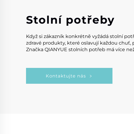
Stolní potřeby
Když si zákazník konkrétně vyžádá stolní pot
zdravé produkty, které oslavují každou chuť,
Značka QIANYUE stolních potřeb má více než 4
Kontaktujte nás