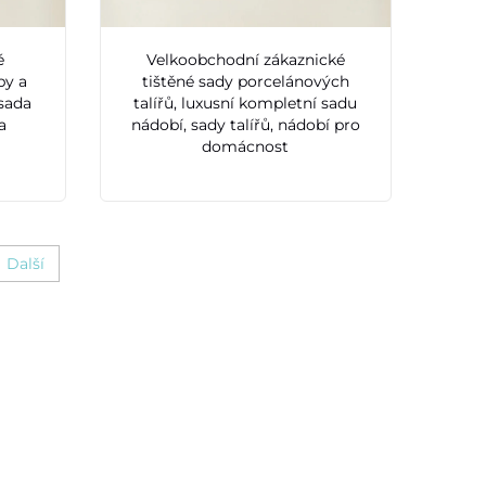
é
Velkoobchodní zákaznické
by a
tištěné sady porcelánových
 sada
talířů, luxusní kompletní sadu
a
nádobí, sady talířů, nádobí pro
domácnost
Další