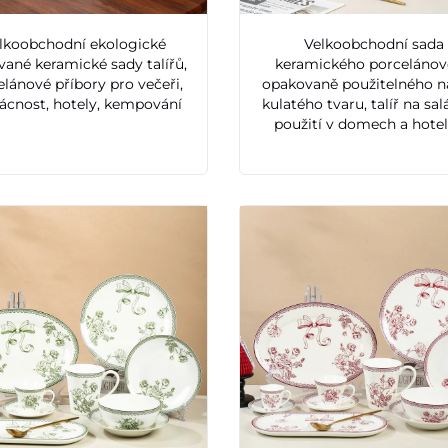
lkoobchodní ekologické
Velkoobchodní sada
vané keramické sady talířů,
keramického porceláno
lánové příbory pro večeři,
opakovaně použitelného n
cnost, hotely, kempování
kulatého tvaru, talíř na sal
použití v domech a hote