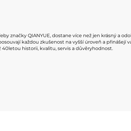
řeby značky QIANYUE, dostane více než jen krásný a odol
 posouvají každou zkušenost na vyšší úroveň a přinášejí 
0letou historii, kvalitu, servis a důvěryhodnost.