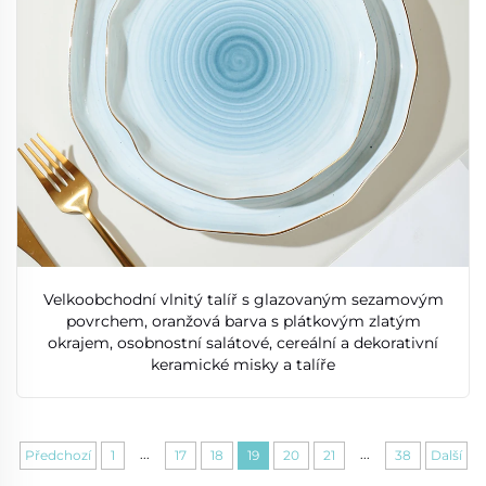
Velkoobchodní vlnitý talíř s glazovaným sezamovým
povrchem, oranžová barva s plátkovým zlatým
okrajem, osobnostní salátové, cereální a dekorativní
keramické misky a talíře
...
...
Předchozí
1
17
18
19
20
21
38
Další