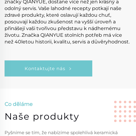
značky QIANYUE, dostane více než jen krásný a
odolný servis. Vaše lahodné recepty potkají naše
zdravé produkty, které oslavují každou chuť,
posouvají každou zkušenost na vyšší úroveň a
přinášejí vaši tvořivou představu k nádhernému
životu. Značka QIANYUE stolních potřeb má více
než 40letou historii, kvalitu, servis a důvěryhodnost.
Kontaktujte nás
Co děláme
Naše produkty
Pyšníme se tím, že nabízíme spolehlivá keramická