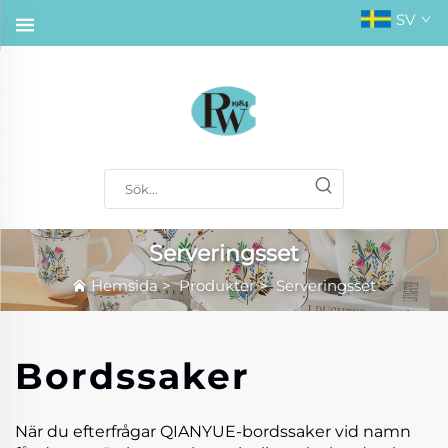
SV
Serveringsset
Hemsida
>
Produkter
>
Serveringsset
Bordssaker
När du efterfrågar QIANYUE-bordssaker vid namn