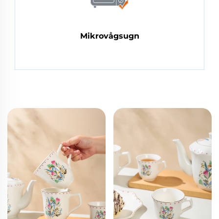
Mikrovågsugn