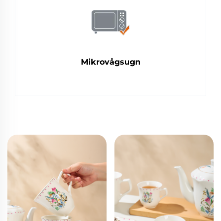
Mikrovågsugn