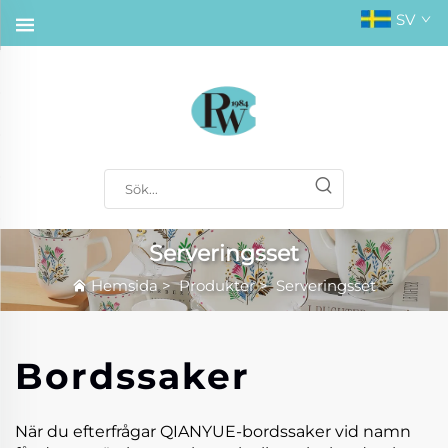
SV
Serveringsset
Hemsida
>
Produkter
>
Serveringsset
Bordssaker
När du efterfrågar QIANYUE-bordssaker vid namn