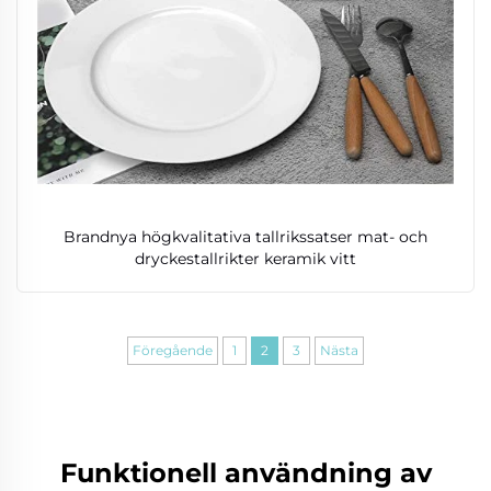
Brandnya högkvalitativa tallrikssatser mat- och
dryckestallrikter keramik vitt
Föregående
1
2
3
Nästa
Funktionell användning av