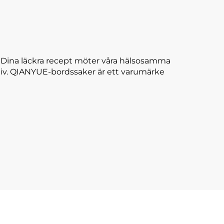
. Dina läckra recept möter våra hälsosamma
ll liv. QIANYUE-bordssaker är ett varumärke