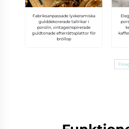
Fabriksanpassade lyxkeramiska
Ele
gulddekorerade tallrikar i
por
porslin, vintageinspirerade
k
guldtonade efterrättsplattor för
kaffe
bröllop
Före