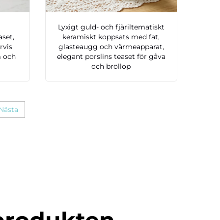
Lyxigt guld- och fjäriltematiskt
aset,
keramiskt koppsats med fat,
rvis
glasteaugg och värmeapparat,
m och
elegant porslins teaset för gåva
och bröllop
Nästa