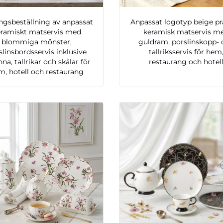
gsbeställning av anpassat
Anpassat logotyp beige p
eramiskt matservis med
keramisk matservis m
blommiga mönster,
guldram, porslinskopp- 
slinsbordsservis inklusive
tallriksservis för hem
na, tallrikar och skålar för
restaurang och hotel
m, hotell och restaurang