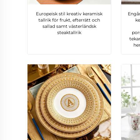
Europeisk stil kreativ keramisk
Engån
tallrik för frukt, efterrätt och
k
sallad samt västerländsk
steaktallrik
por
tekan
he