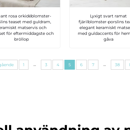
gant rosa orkidéblomster-
Lyxigt svart ramat
slins teaset med guldram,
fjärilblomster-porslins te
eramiskt matservis och
elegant keramiskt matse
set för eftermiddagste och
med guldaccents för he
bröllop
gåva
...
...
gående
1
3
4
5
6
7
38