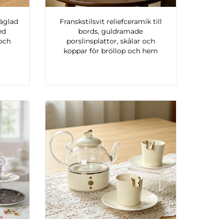
räglad
Franskstilsvit reliefceramik till
ed
bords, guldramade
och
porslinsplattor, skålar och
,
koppar för bröllop och hem
l