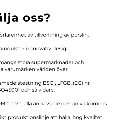
älja oss?
 erfarenhet av tillverkning av porslin.
produkter i innovativ design.
 många stora supermarknader och
 varumärken världen över.
vsmedelstestning BSCI, LFGB, (EG) nr
SO45001 och så vidare.
DM-tjänst, alla anpassade design välkomnas.
ikt produktionslinje att hålla, hög kvalitet,