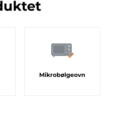
duktet
Mikrobølgeovn