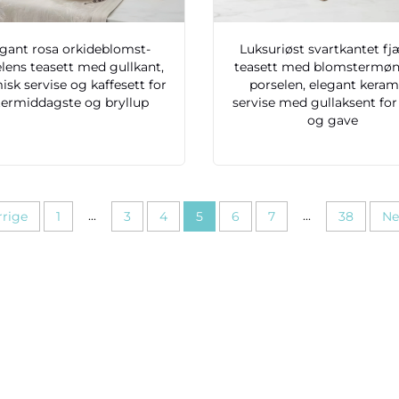
egant rosa orkideblomst-
Luksuriøst svartkantet fj
lens teasett med gullkant,
teasett med blomstermøns
isk servise og kaffesett for
porselen, elegant keram
termiddagste og bryllup
servise med gullaksent fo
og gave
...
...
rrige
1
3
4
5
6
7
38
Ne