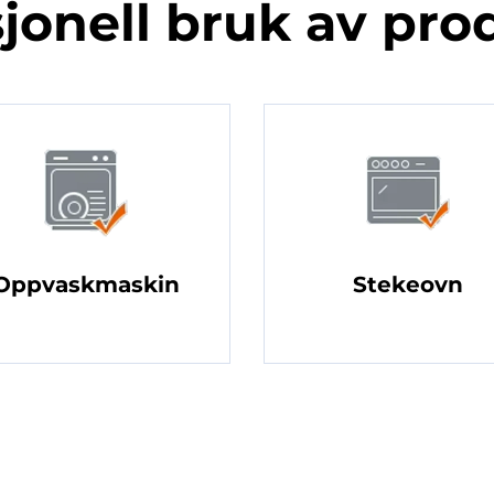
jonell bruk av pro
Oppvaskmaskin
Stekeovn