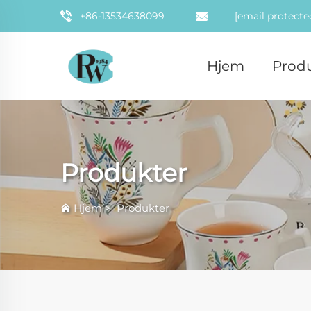
+86-13534638099
[email protecte
Hjem
Prod
Produkter
Hjem
>
Produkter