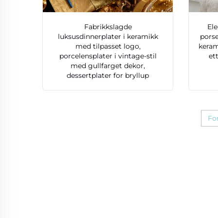
Fabrikkslagde
El
luksusdinnerplater i keramikk
porse
med tilpasset logo,
keram
porcelensplater i vintage-stil
et
med gullfarget dekor,
dessertplater for bryllup
Fo