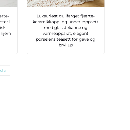
ærte-
Luksuriøst gullfarget fjærte-
ter i
keramikkopp- og underkoppsett
isk
med glasstekanne og
r hjem
varmeapparat, elegant
porselens teasett for gave og
bryllup
ste