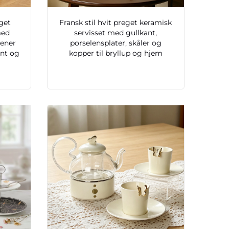
eget
Fransk stil hvit preget keramisk
med
servisset med gullkant,
kener
porselensplater, skåler og
ant og
kopper til bryllup og hjem