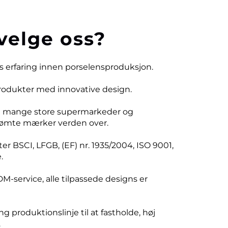
velge oss?
rs erfaring innen porselensproduksjon.
produkter med innovative design.
d mange store supermarkeder og
ømte mærker verden over.
er BSCI, LFGB, (EF) nr. 1935/2004, ISO 9001,
.
DM-service, alle tilpassede designs er
ng produktionslinje til at fastholde, høj
.