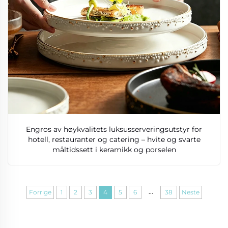
Engros av høykvalitets luksusserveringsutstyr for
hotell, restauranter og catering – hvite og svarte
måltidssett i keramikk og porselen
...
Forrige
1
2
3
4
5
6
38
Neste