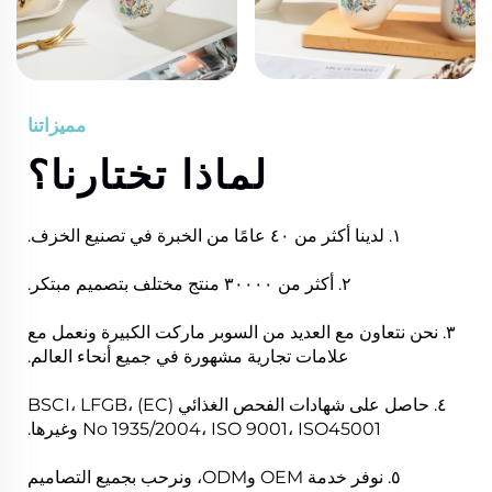
مميزاتنا
لماذا تختارنا؟
١. لدينا أكثر من ٤٠ عامًا من الخبرة في تصنيع الخزف.
٢. أكثر من ٣٠٠٠٠ منتج مختلف بتصميم مبتكر.
٣. نحن نتعاون مع العديد من السوبر ماركت الكبيرة ونعمل مع
علامات تجارية مشهورة في جميع أنحاء العالم.
٤. حاصل على شهادات الفحص الغذائي BSCI، LFGB، (EC)
No 1935/2004، ISO 9001، ISO45001 وغيرها.
٥. نوفر خدمة OEM وODM، ونرحب بجميع التصاميم