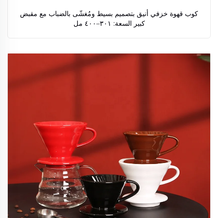
كوب قهوة خزفي أنيق بتصميم بسيط ومُغشّى بالضباب مع مقبض
كبير السعة: ٣٠١–٤٠٠ مل