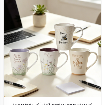
كوب خزفي مخصص مع تصميم لاصق، أكواب قهوة مخصصة