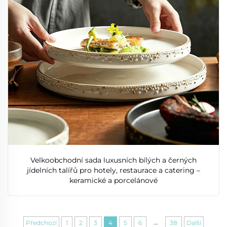
Velkoobchodní sada luxusních bílých a černých
jídelních talířů pro hotely, restaurace a catering –
keramické a porcelánové
...
Předchozí
1
2
3
4
5
6
38
Další