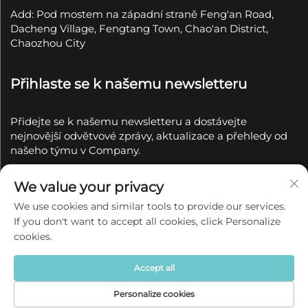
Add: Pod mostem na západní straně Feng'an Road,
Dacheng Village, Fengtang Town, Chao'an District,
Chaozhou City
Přihlaste se k našemu newsletteru
Přidejte se k našemu newsletteru a dostávejte
nejnovější odvětvové zprávy, aktualizace a přehledy od
našeho týmu v Company.
Přihlásit se k
We value your privacy
odběru
We use cookies and similar tools to provide our services.
If you don't want to accept all cookies, click Personalize
Copyright © 2025 společností Chaozhou Qianyue
cookies.
Ceramics Co., Ltd.
Zásady ochrany soukromí
Accept all
Personalize cookies