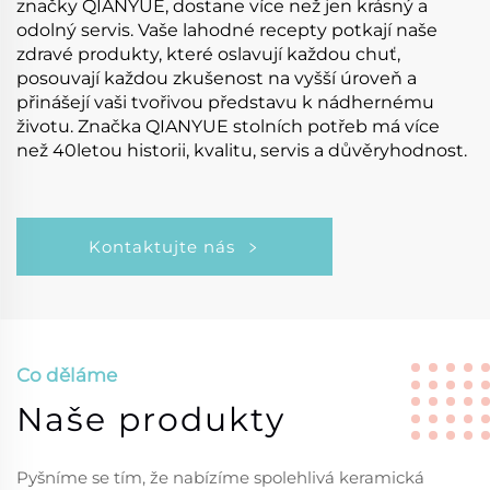
značky QIANYUE, dostane více než jen krásný a
odolný servis. Vaše lahodné recepty potkají naše
zdravé produkty, které oslavují každou chuť,
posouvají každou zkušenost na vyšší úroveň a
přinášejí vaši tvořivou představu k nádhernému
životu. Značka QIANYUE stolních potřeb má více
než 40letou historii, kvalitu, servis a důvěryhodnost.
Kontaktujte nás
Co děláme
Naše produkty
Pyšníme se tím, že nabízíme spolehlivá keramická