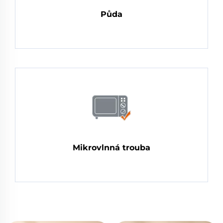
Půda
Mikrovlnná trouba