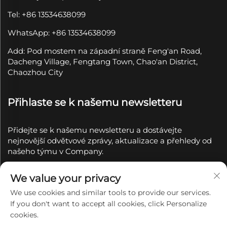
Tel: +86 13534638099
WhatsApp: +86 13534638099
Add: Pod mostem na západní straně Feng'an Road,
Dacheng Village, Fengtang Town, Chao'an District,
Chaozhou City
Přihlaste se k našemu newsletteru
Přidejte se k našemu newsletteru a dostávejte
nejnovější odvětvové zprávy, aktualizace a přehledy od
našeho týmu v Company.
Přihlásit se k
We value your privacy
odběru
We use cookies and similar tools to provide our services.
If you don't want to accept all cookies, click Personalize
Copyright © 2025 společností Chaozhou Qianyue
cookies.
Ceramics Co., Ltd.