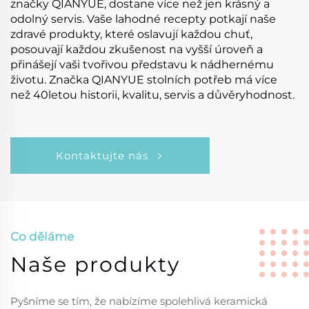
značky QIANYUE, dostane více než jen krásný a
odolný servis. Vaše lahodné recepty potkají naše
zdravé produkty, které oslavují každou chuť,
posouvají každou zkušenost na vyšší úroveň a
přinášejí vaši tvořivou představu k nádhernému
životu. Značka QIANYUE stolních potřeb má více
než 40letou historii, kvalitu, servis a důvěryhodnost.
Kontaktujte nás
Co děláme
Naše produkty
Pyšníme se tím, že nabízíme spolehlivá keramická