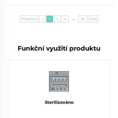
...
Předchozí
1
2
3
4
38
Další
Funkční využití produktu
Sterilizováno