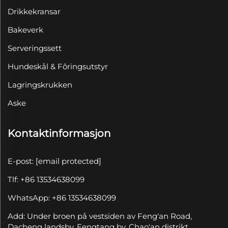
Drikkekransar
Bakeverk
Serveringssett
Hundeskål & Fôringsutstyr
Lagringskrukken
Aske
Kontaktinformasjon
E-post:
[email protected]
Tlf: +86 13534638099
WhatsApp: +86 13534638099
Add: Under broen på vestsiden av Feng'an Road,
Dacheng landsby, Fengtang by, Chao'an distrikt,