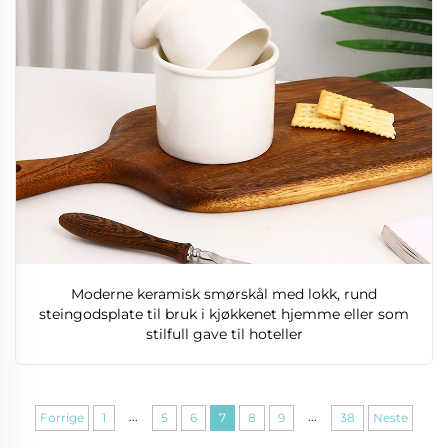
Moderne keramisk smørskål med lokk, rund
steingodsplate til bruk i kjøkkenet hjemme eller som
stilfull gave til hoteller
...
...
Forrige
1
5
6
7
8
9
38
Neste