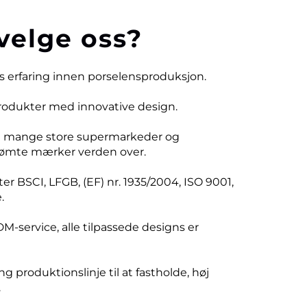
velge oss?
rs erfaring innen porselensproduksjon.
produkter med innovative design.
d mange store supermarkeder og
ømte mærker verden over.
er BSCI, LFGB, (EF) nr. 1935/2004, ISO 9001,
.
DM-service, alle tilpassede designs er
ng produktionslinje til at fastholde, høj
.