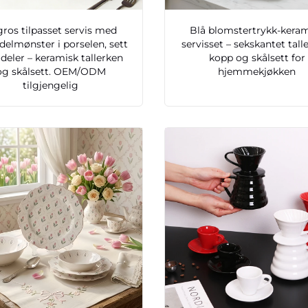
ros tilpasset servis med
Blå blomstertrykk-kera
delmønster i porselen, sett
servisset – sekskantet tall
 deler – keramisk tallerken
kopp og skålsett for
og skålsett. OEM/ODM
hjemmekjøkken
tilgjengelig