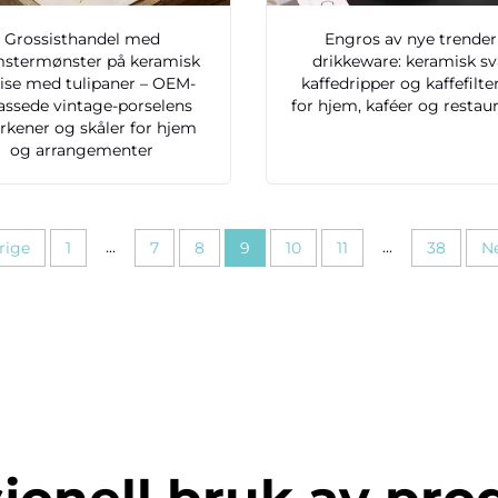
Grossisthandel med
Engros av nye trender
stermønster på keramisk
drikkeware: keramisk sv
vise med tulipaner – OEM-
kaffedripper og kaffefilte
passede vintage-porselens
for hjem, kaféer og restau
erkener og skåler for hjem
og arrangementer
...
...
rige
1
7
8
9
10
11
38
N