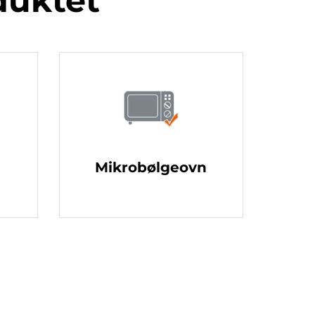
duktet
Mikrobølgeovn