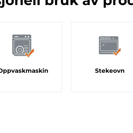
jonell bruk av pro
Oppvaskmaskin
Stekeovn