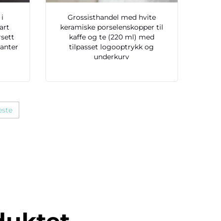
 i
Grossisthandel med hvite
art
keramiske porselenskopper til
rsett
kaffe og te (220 ml) med
ranter
tilpasset logooptrykk og
underkurv
este