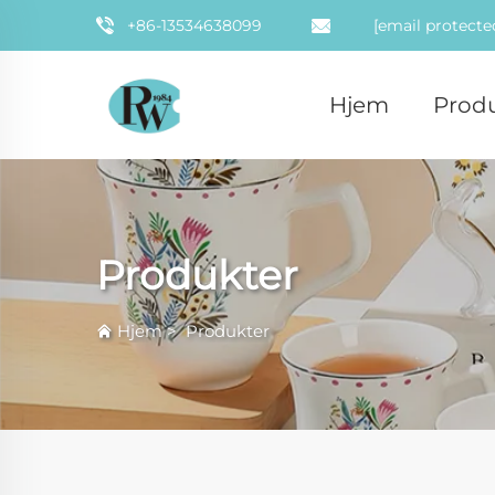
+86-13534638099
[email protecte
Hjem
Prod
Produkter
Hjem
>
Produkter