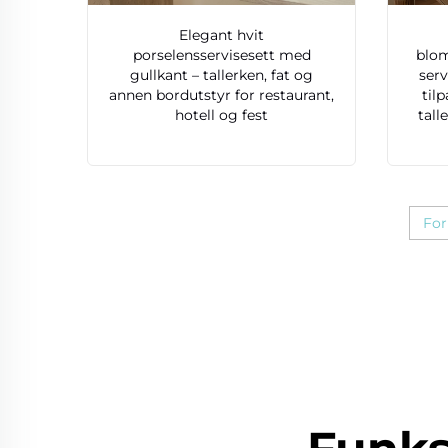
Elegant hvit
porselensservisesett med
blom
gullkant – tallerken, fat og
ser
annen bordutstyr for restaurant,
til
hotell og fest
tall
For