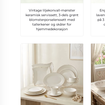
Vintage liljekonvall-mønster
Eng
keramisk servissett, 3-dels grønt
laven
blomsterporselenssett med
på 3
tallerkener og skåler for
hjemmedekorasjon